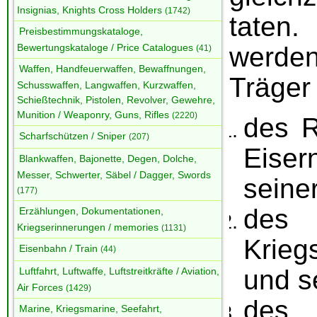
Insignias, Knights Cross Holders
(1742)
taten
Preisbestimmungskataloge,
werde
Bewertungskataloge / Price Catalogues
(41)
Waffen, Handfeuerwaffen, Bewaffnungen,
Träger
Schusswaffen, Langwaffen, Kurzwaffen,
Schießtechnik, Pistolen, Revolver, Gewehre,
Munition / Weaponry, Guns, Rifles
(2220)
des R
Scharfschützen / Sniper
(207)
Eiser
Blankwaffen, Bajonette, Degen, Dolche,
Messer, Schwerter, Säbel / Dagger, Swords
seine
(177)
des 
Erzählungen, Dokumentationen,
Kriegserinnerungen / memories
(1131)
Krieg
Eisenbahn / Train
(44)
und s
Luftfahrt, Luftwaffe, Luftstreitkräfte / Aviation,
Air Forces
(1429)
des
Marine, Kriegsmarine, Seefahrt,