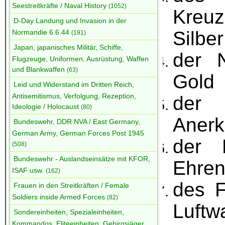
Seestreitkräfte / Naval History
(1052)
Kreu
D-Day Landung und Invasion in der
Silber
Normandie 6.6.44
(191)
Japan, japanisches Militär, Schiffe,
der 
Flugzeuge, Uniformen, Ausrüstung, Waffen
und Blankwaffen
(63)
Gold
Leid und Widerstand im Dritten Reich,
Antisemitismus, Verfolgung, Rezeption,
der
Ideologie / Holocaust
(80)
Aner
Bundeswehr, DDR NVA / East Germany,
German Army, German Forces Post 1945
der 
(508)
Bundeswehr - Auslandseinsätze mit KFOR,
Ehren
ISAF usw.
(162)
des F
Frauen in den Streitkräften / Female
Soldiers inside Armed Forces
(82)
Luftwa
Sondereinheiten, Spezialeinheiten,
Kommandos, Eliteeinheiten, Gebirgsjäger,