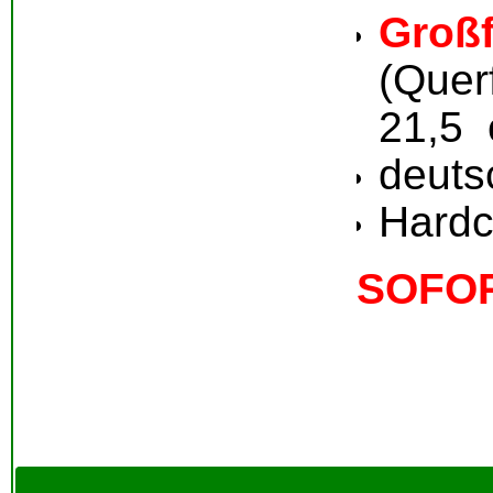
Groß
(Quer
21,5
deuts
Hardc
SOFO