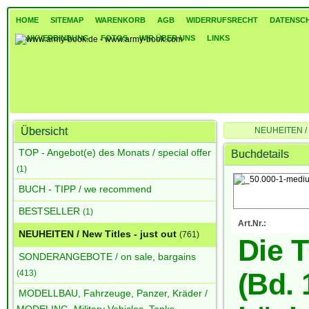
HOME
SITEMAP
WARENKORB
AGB
WIDERRUFSRECHT
DATENSC
BANKVERBINDUNG
FOTOS
WIR ÜBER UNS
LINKS
Übersicht
NEUHEITEN / Ne
Die TOP 50.000 (Bd.
TOP - Angebot(e) des Monats / special offer
Buchdetails
(1)
BUCH - TIPP / we recommend
BESTSELLER
(1)
Art.Nr.:
NEUHEITEN / New Titles - just out
(761)
Die 
SONDERANGEBOTE / on sale, bargains
(Bd. 
(413)
MODELLBAU, Fahrzeuge, Panzer, Kräder /