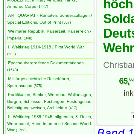
höch
MODELING, Military Vehicles, Tanks,
Armored Corps
(1447)
Sold
ANTIQUARIAT - Raritäten, Sonderauflagen /
Special Editions, Out of Print
(507)
Deut
Weimarer Republik, Kaiserzeit, Kaiserreich /
Imperial
(348)
Wehr
I. Weltkrieg 1914-1918 / First World War
(503)
Christi
Epocheübergreifende Dokumentationen
(1540)
65
,
Militärgeschichtliche Reiseführer,
00
Spurensuche
(575)
in
Fortifikation, Bunker, Wehrbau, Wallanlagen,
Burgen, Schlösser, Festungen, Festungsbau,
Befestigungsweisen, Architektur
(417)
II. Weltkrieg 1939-1945, allgemein, 3. Reich,
Wehrmacht, Heer, Infanterie / Second World
Band 1
War
(1788)