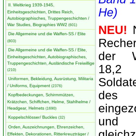
II. Weltkrieg 1939-1945,
He)
Einheitsgeschichten, Drittes Reich,
Autobiographisches, Truppengeschichten /
War Studies, Biographies WW2
(601)
NEU!
N
Die Allgemeine und die Waffen-SS / Elite
Recher
(803)
Die Allgemeine und die Waffen-SS / Elite,
der W
Einheitsgeschichten, Autobiographisches,
Truppengeschichten, Ausländische Freiwillige
18,2
(210)
Soldate
Uniformen, Bekleidung, Ausrüstung, Militaria
/ Uniforms, Equipment
(2376)
des
Kopfbedeckungen, Schirmmützen,
Krätzchen, Schiffchen, Helme, Stahlhelme /
einge
Headgear, Helmets
(1690)
und 
Koppelschlösser/ Buckles
(32)
Orden, Auszeichnungen, Ehrenzeichen,
gleic
Effekten, Dekorationen, Ritterkreuzträger /