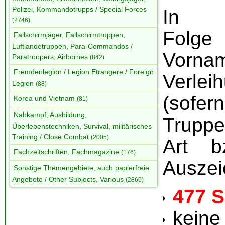
Polizei, Kommandotrupps / Special Forces
In al
(2746)
Folge
Fallschirmjäger, Fallschirmtruppen,
Luftlandetruppen, Para-Commandos /
Vornam
Paratroopers, Airbornes
(842)
Fremdenlegion / Legion Etrangere / Foreign
Verle
Legion
(88)
(sof
Korea und Vietnam
(81)
Nahkampf, Ausbildung,
Truppe
Überlebenstechniken, Survival, militärisches
Training / Close Combat
(2005)
Art b
Fachzeitschriften, Fachmagazine
(176)
Auszei
Sonstige Themengebiete, auch papierfreie
Angebote / Other Subjects, Various
(2860)
477 S
keine