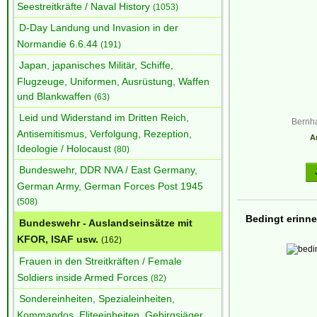
Seestreitkräfte / Naval History
(1053)
D-Day Landung und Invasion in der
Normandie 6.6.44
(191)
Japan, japanisches Militär, Schiffe,
Flugzeuge, Uniformen, Ausrüstung, Waffen
und Blankwaffen
(63)
Leid und Widerstand im Dritten Reich,
Bernha
Antisemitismus, Verfolgung, Rezeption,
Ar
Ideologie / Holocaust
(80)
Bundeswehr, DDR NVA / East Germany,
German Army, German Forces Post 1945
(508)
Bedingt erinne
Bundeswehr - Auslandseinsätze mit
KFOR, ISAF usw.
(162)
Frauen in den Streitkräften / Female
Soldiers inside Armed Forces
(82)
Sondereinheiten, Spezialeinheiten,
Kommandos, Eliteeinheiten, Gebirgsjäger,