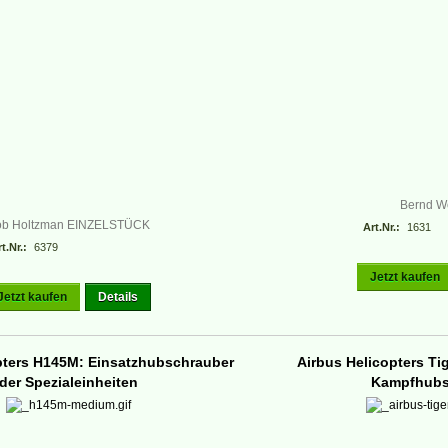
Bernd W
ob Holtzman EINZELSTÜCK
Art.Nr.:
1631
t.Nr.:
6379
Jetzt kaufen
Jetzt kaufen
Details
pters H145M: Einsatzhubschrauber
Airbus Helicopters Ti
der Spezialeinheiten
Kampfhubs