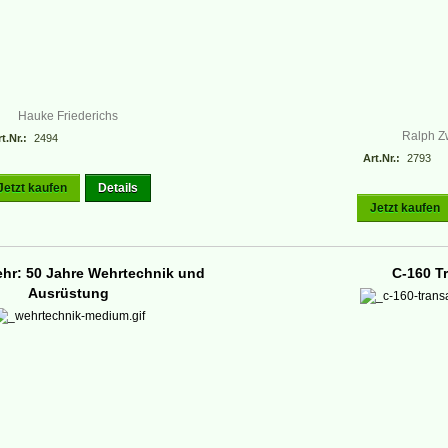
Hauke Friederichs
Ralph Zw
t.Nr.:
2494
Art.Nr.:
2793
Jetzt kaufen
Details
Jetzt kaufen
r: 50 Jahre Wehrtechnik und
C-160 Tr
Ausrüstung