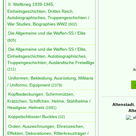
II. Weltkrieg 1939-1945,
Einheitsgeschichten, Drittes Reich,
Autobiographisches, Truppengeschichten /
War Studies, Biographies WW2
(602)
Die Allgemeine und die Waffen-SS / Elite
(805)
Die Allgemeine und die Waffen-SS / Elite,
Einheitsgeschichten, Autobiographisches,
Truppengeschichten, Ausländische Freiwillige
(211)
Ar
Uniformen, Bekleidung, Ausrüstung, Militaria
/ Uniforms, Equipment
(2378)
Kopfbedeckungen, Schirmmützen,
Krätzchen, Schiffchen, Helme, Stahlhelme /
Altenstadt.
Headgear, Helmets
(1691)
Alt
Koppelschlösser/ Buckles
(32)
Orden, Auszeichnungen, Ehrenzeichen,
Effekten, Dekorationen, Ritterkreuzträger /