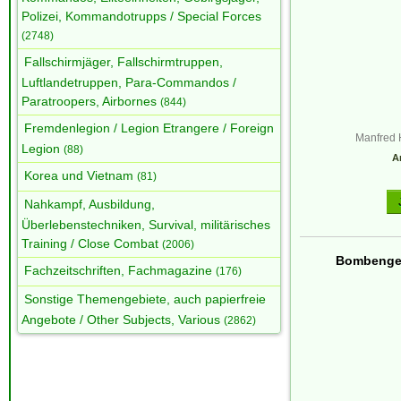
Polizei, Kommandotrupps / Special Forces
(2748)
Fallschirmjäger, Fallschirmtruppen,
Luftlandetruppen, Para-Commandos /
Paratroopers, Airbornes
(844)
Fremdenlegion / Legion Etrangere / Foreign
Manfred H
Legion
(88)
Ar
Korea und Vietnam
(81)
Nahkampf, Ausbildung,
Überlebenstechniken, Survival, militärisches
Training / Close Combat
(2006)
Bombenges
Fachzeitschriften, Fachmagazine
(176)
Sonstige Themengebiete, auch papierfreie
Angebote / Other Subjects, Various
(2862)