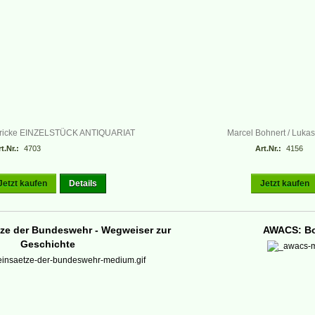
ericke EINZELSTÜCK ANTIQUARIAT
Marcel Bohnert / Lukas 
t.Nr.:
4703
Art.Nr.:
4156
Jetzt kaufen
Details
Jetzt kaufen
ze der Bundeswehr - Wegweiser zur
AWACS: Bo
Geschichte