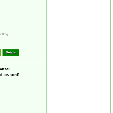
illing
Details
ansall