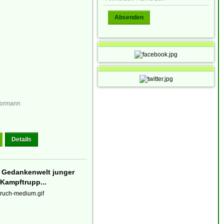
Absenden
Normann
Details
r Gedankenwelt junger
 Kampftrupp...