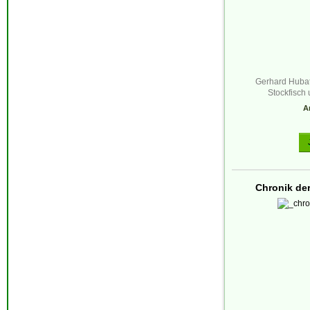
Gerhard Hubats
Stockfisc
Ar
Chronik der