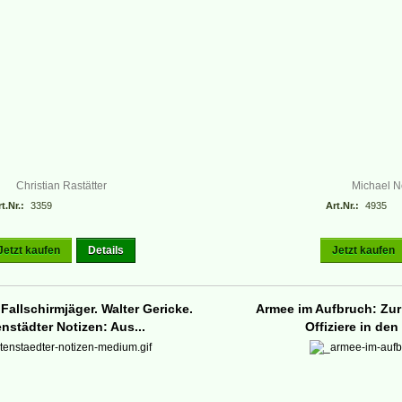
Christian Rastätter
Michael 
t.Nr.:
3359
Art.Nr.:
4935
Jetzt kaufen
Details
Jetzt kaufen
 Fallschirmjäger. Walter Gericke.
Armee im Aufbruch: Zu
enstädter Notizen: Aus...
Offiziere in den