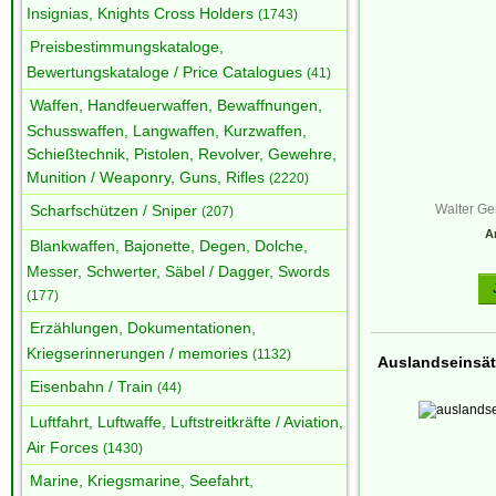
Insignias, Knights Cross Holders
(1743)
Preisbestimmungskataloge,
Bewertungskataloge / Price Catalogues
(41)
Waffen, Handfeuerwaffen, Bewaffnungen,
Schusswaffen, Langwaffen, Kurzwaffen,
Schießtechnik, Pistolen, Revolver, Gewehre,
Munition / Weaponry, Guns, Rifles
(2220)
Scharfschützen / Sniper
Walter G
(207)
Ar
Blankwaffen, Bajonette, Degen, Dolche,
Messer, Schwerter, Säbel / Dagger, Swords
(177)
Erzählungen, Dokumentationen,
Kriegserinnerungen / memories
(1132)
Auslandseinsät
Eisenbahn / Train
(44)
Luftfahrt, Luftwaffe, Luftstreitkräfte / Aviation,
Air Forces
(1430)
Marine, Kriegsmarine, Seefahrt,