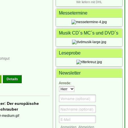
Wir liefern mit DHL
Messetermine
Musik CD´s MC´s und DVD´s
Leseprobe
ohlgut
Newsletter
Details
Anrede:
ger: Der europäische
chrauber
Anmelden
Abmelden