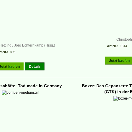
Christoph
ettling / Jörg Echternkamp (Hrsg.)
Art.Nr.:
1314
t.Nr.:
495
Jetzt kaufen
Jetzt kaufen
Details
chäfte: Tod made in Germany
Boxer: Das Gepanzerte T
(GTK) in der