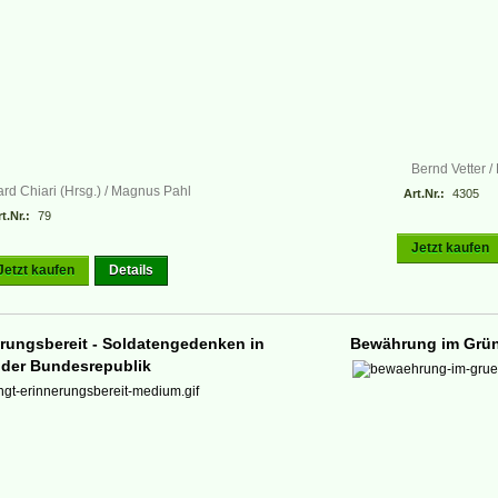
Bernd Vetter /
rd Chiari (Hrsg.) / Magnus Pahl
Art.Nr.:
4305
t.Nr.:
79
Jetzt kaufen
Jetzt kaufen
Details
rungsbereit - Soldatengedenken in
Bewährung im Grü
der Bundesrepublik