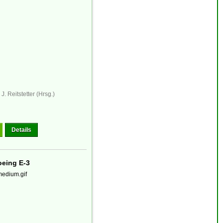
J. Reitstetter (Hrsg.)
Details
eing E-3