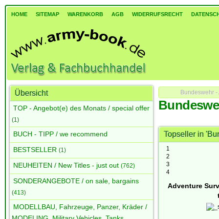
HOME
SITEMAP
WARENKORB
AGB
WIDERRUFSRECHT
DATENSC
Übersicht
Bundeswehr - 
Bundesweh
TOP - Angebot(e) des Monats / special offer
(1)
BUCH - TIPP / we recommend
Topseller in 'B
1
BESTSELLER
(1)
2
3
NEUHEITEN / New Titles - just out
(762)
4
SONDERANGEBOTE / on sale, bargains
Adventure Surv
(413)
MODELLBAU, Fahrzeuge, Panzer, Kräder /
MODELING, Military Vehicles, Tanks,