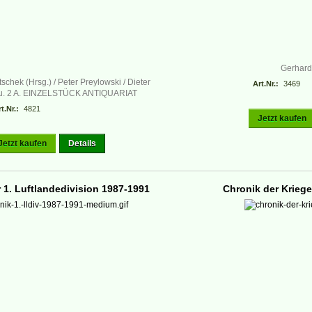
Gerhard
chek (Hrsg.) / Peter Preylowski / Dieter
Art.Nr.:
3469
h u. 2 A. EINZELSTÜCK ANTIQUARIAT
t.Nr.:
4821
Jetzt kaufen
Jetzt kaufen
Details
 1. Luftlandedivision 1987-1991
Chronik der Kriege