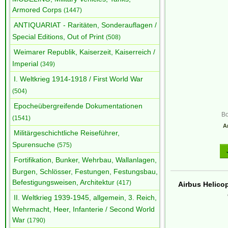
Armored Corps
(1447)
ANTIQUARIAT - Raritäten, Sonderauflagen /
Special Editions, Out of Print
(508)
Weimarer Republik, Kaiserzeit, Kaiserreich /
Imperial
(349)
I. Weltkrieg 1914-1918 / First World War
(504)
Epocheübergreifende Dokumentationen
B
(1541)
Ar
Militärgeschichtliche Reiseführer,
Spurensuche
(575)
Fortifikation, Bunker, Wehrbau, Wallanlagen,
Burgen, Schlösser, Festungen, Festungsbau,
Befestigungsweisen, Architektur
(417)
Airbus Helico
II. Weltkrieg 1939-1945, allgemein, 3. Reich,
Wehrmacht, Heer, Infanterie / Second World
War
(1790)