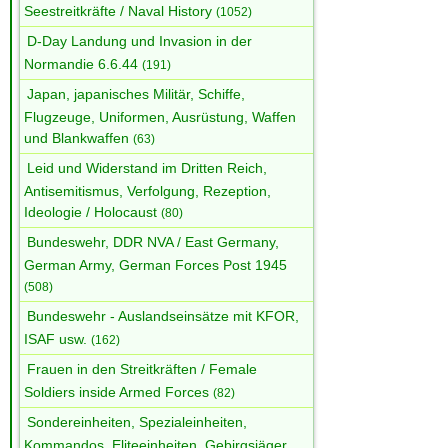
Seestreitkräfte / Naval History
(1052)
D-Day Landung und Invasion in der
Normandie 6.6.44
(191)
Japan, japanisches Militär, Schiffe,
Flugzeuge, Uniformen, Ausrüstung, Waffen
und Blankwaffen
(63)
Leid und Widerstand im Dritten Reich,
Antisemitismus, Verfolgung, Rezeption,
Ideologie / Holocaust
(80)
Bundeswehr, DDR NVA / East Germany,
German Army, German Forces Post 1945
(508)
Bundeswehr - Auslandseinsätze mit KFOR,
ISAF usw.
(162)
Frauen in den Streitkräften / Female
Soldiers inside Armed Forces
(82)
Sondereinheiten, Spezialeinheiten,
Kommandos, Eliteeinheiten, Gebirgsjäger,