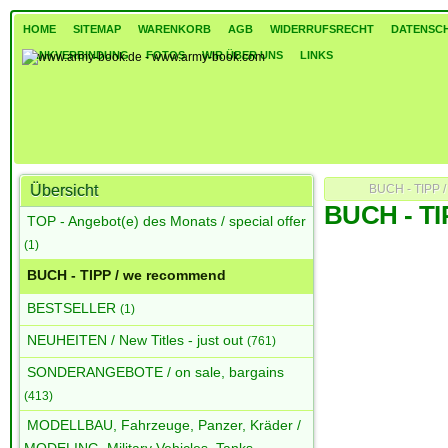
HOME
SITEMAP
WARENKORB
AGB
WIDERRUFSRECHT
DATENSC
BANKVERBINDUNG
FOTOS
WIR ÜBER UNS
LINKS
Übersicht
BUCH - TIPP 
BUCH - TI
TOP - Angebot(e) des Monats / special offer
(1)
BUCH - TIPP / we recommend
BESTSELLER
(1)
NEUHEITEN / New Titles - just out
(761)
SONDERANGEBOTE / on sale, bargains
(413)
MODELLBAU, Fahrzeuge, Panzer, Kräder /