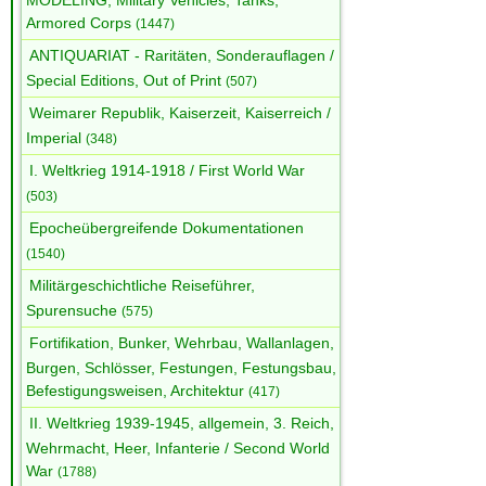
MODELING, Military Vehicles, Tanks,
Armored Corps
(1447)
ANTIQUARIAT - Raritäten, Sonderauflagen /
Special Editions, Out of Print
(507)
Weimarer Republik, Kaiserzeit, Kaiserreich /
Imperial
(348)
I. Weltkrieg 1914-1918 / First World War
(503)
Epocheübergreifende Dokumentationen
(1540)
Militärgeschichtliche Reiseführer,
Spurensuche
(575)
Fortifikation, Bunker, Wehrbau, Wallanlagen,
Burgen, Schlösser, Festungen, Festungsbau,
Befestigungsweisen, Architektur
(417)
II. Weltkrieg 1939-1945, allgemein, 3. Reich,
Wehrmacht, Heer, Infanterie / Second World
War
(1788)