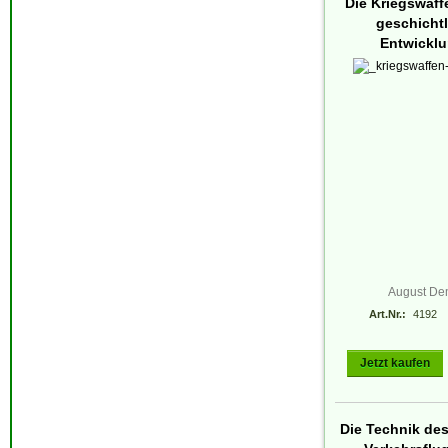
Die Kriegswaff
geschicht
Entwickl
August De
Art.Nr.:
4192
Jetzt kaufen
Die Technik de