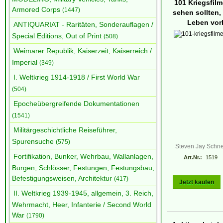
101 Kriegsfilme
Armored Corps
(1447)
sehen sollten,
Leben vorb
ANTIQUARIAT - Raritäten, Sonderauflagen /
Special Editions, Out of Print
(508)
Weimarer Republik, Kaiserzeit, Kaiserreich /
Imperial
(349)
I. Weltkrieg 1914-1918 / First World War
(504)
Epocheübergreifende Dokumentationen
(1541)
Militärgeschichtliche Reiseführer,
Spurensuche
(575)
Steven Jay Schne
Fortifikation, Bunker, Wehrbau, Wallanlagen,
Art.Nr.:
1519
Burgen, Schlösser, Festungen, Festungsbau,
Befestigungsweisen, Architektur
(417)
Jetzt kaufen
II. Weltkrieg 1939-1945, allgemein, 3. Reich,
Wehrmacht, Heer, Infanterie / Second World
War
(1790)