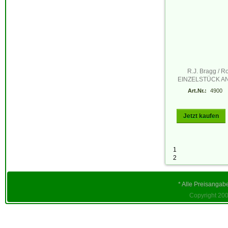
R.J. Bragg / R
EINZELSTÜCK A
Art.Nr.:
4900
Jetzt kaufen
1
2
* Alle Preisangab
Copyright 200