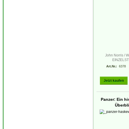
John Norris / W
EINZELS
Art.Nr.:
6378
Jetzt kaufen
Panzer: Ein hi
Überbl