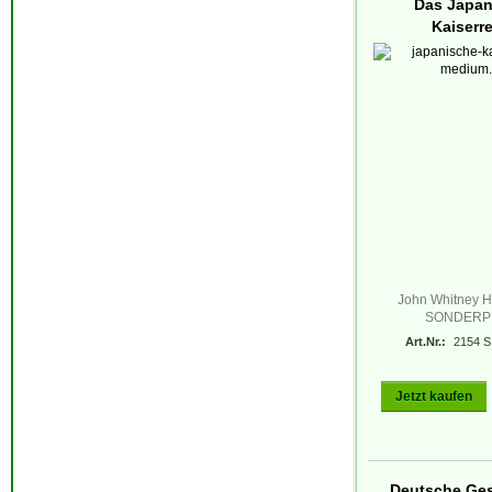
Das Japan
Kaiserr
John Whitney Ha
SONDERP
Art.Nr.:
2154 S
Jetzt kaufen
Deutsche Ges