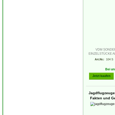
VDM SONDE
EINZELSTÜCKE A
Art.Nr.:
104 S
Bei un
Jetzt kaufen
Jagdflugzeuge 
Fakten und G