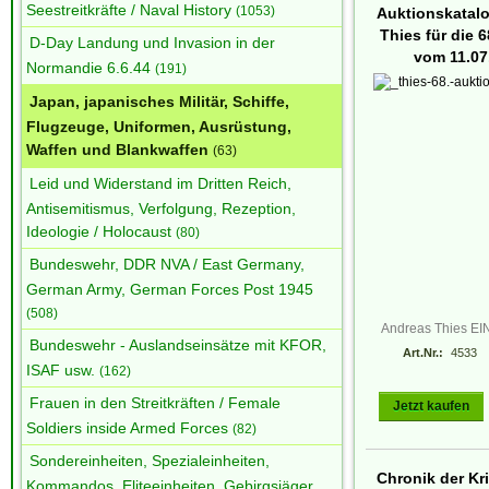
Seestreitkräfte / Naval History
(1053)
Auktionskatal
Thies für die 6
D-Day Landung und Invasion in der
vom 11.07
Normandie 6.6.44
(191)
Japan, japanisches Militär, Schiffe,
Flugzeuge, Uniformen, Ausrüstung,
Waffen und Blankwaffen
(63)
Leid und Widerstand im Dritten Reich,
Antisemitismus, Verfolgung, Rezeption,
Ideologie / Holocaust
(80)
Bundeswehr, DDR NVA / East Germany,
German Army, German Forces Post 1945
(508)
Andreas Thies E
Bundeswehr - Auslandseinsätze mit KFOR,
Art.Nr.:
4533
ISAF usw.
(162)
Frauen in den Streitkräften / Female
Jetzt kaufen
Soldiers inside Armed Forces
(82)
Sondereinheiten, Spezialeinheiten,
Chronik der Kr
Kommandos, Eliteeinheiten, Gebirgsjäger,