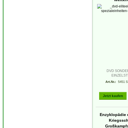
DVD SONDE
EINZELS
Art.Nr.:
5451 S
Jetzt kaufen
Enzyklopädie 
Kriegsschi
Großkampfs