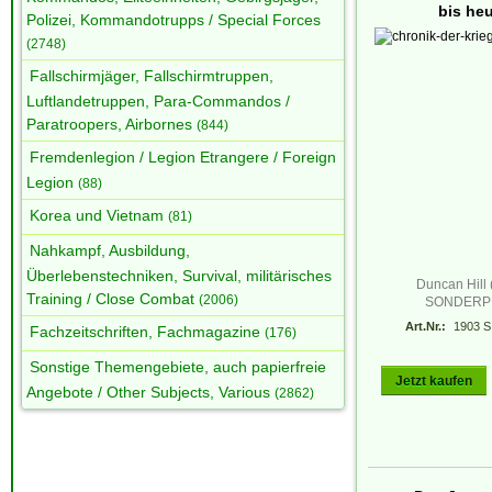
bis he
Polizei, Kommandotrupps / Special Forces
(2748)
Fallschirmjäger, Fallschirmtruppen,
Luftlandetruppen, Para-Commandos /
Paratroopers, Airbornes
(844)
Fremdenlegion / Legion Etrangere / Foreign
Legion
(88)
Korea und Vietnam
(81)
Nahkampf, Ausbildung,
Überlebenstechniken, Survival, militärisches
Duncan Hill 
Training / Close Combat
(2006)
SONDERP
Art.Nr.:
1903 S
Fachzeitschriften, Fachmagazine
(176)
Sonstige Themengebiete, auch papierfreie
Jetzt kaufen
Angebote / Other Subjects, Various
(2862)