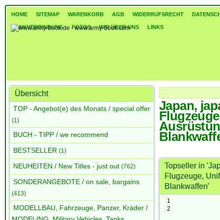
HOME
SITEMAP
WARENKORB
AGB
WIDERRUFSRECHT
DATENSC
BANKVERBINDUNG
FOTOS
WIR ÜBER UNS
LINKS
Übersicht
Japan, japa
Japan, japanisches Mi
TOP - Angebot(e) des Monats / special offer
Flugzeuge
(1)
Ausrüstun
Blankwaff
BUCH - TIPP / we recommend
BESTSELLER
(1)
Topseller in 'Ja
NEUHEITEN / New Titles - just out
(762)
Flugzeuge, Uni
SONDERANGEBOTE / on sale, bargains
Blankwaffen'
(413)
1
MODELLBAU, Fahrzeuge, Panzer, Kräder /
2
MODELING, Military Vehicles, Tanks,