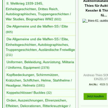
Auktionskatal
II. Weltkrieg 1939-1945,
Thies für Auk
Einheitsgeschichten, Drittes Reich,
Kessler & Th
Autobiographisches, Truppengeschichten /
fü...
War Studies, Biographies WW2
(602)
Die Allgemeine und die Waffen-SS / Elite
(805)
Die Allgemeine und die Waffen-SS / Elite,
Einheitsgeschichten, Autobiographisches,
Truppengeschichten, Ausländische Freiwillige
(211)
Uniformen, Bekleidung, Ausrüstung, Militaria
/ Uniforms, Equipment
(2378)
Kopfbedeckungen, Schirmmützen,
Andreas Thies 
EINZELS
Krätzchen, Schiffchen, Helme, Stahlhelme /
Art.Nr.:
4926 S
Headgear, Helmets
(1691)
Koppelschlösser/ Buckles
(32)
Jetzt kaufen
Orden, Auszeichnungen, Ehrenzeichen,
Effekten, Dekorationen, Ritterkreuzträger /