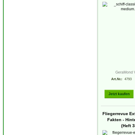
GeraMond V
Art.Nr.:
4793
Jetzt kaufen
Fliegerrevue Ex
Fakten - Hin
(Heft 3