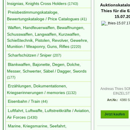
Insignias, Knights Cross Holders
(1743)
Auktionskatal
Thies für die 6
Preisbestimmungskataloge,
15.07.2
Bewertungskataloge / Price Catalogues
(41)
Waffen, Handfeuerwaffen, Bewaffnungen,
Schusswaffen, Langwaffen, Kurzwaffen,
Schießtechnik, Pistolen, Revolver, Gewehre,
Munition / Weaponry, Guns, Rifles
(2220)
Scharfschützen / Sniper
(207)
Blankwaffen, Bajonette, Degen, Dolche,
Messer, Schwerter, Säbel / Dagger, Swords
(177)
Erzählungen, Dokumentationen,
Andreas Thies 
Kriegserinnerungen / memories
(1132)
EINZELS
Art.Nr.:
4380 S
Eisenbahn / Train
(44)
Luftfahrt, Luftwaffe, Luftstreitkräfte / Aviation,
Jetzt kaufen
Air Forces
(1430)
Marine, Kriegsmarine, Seefahrt,