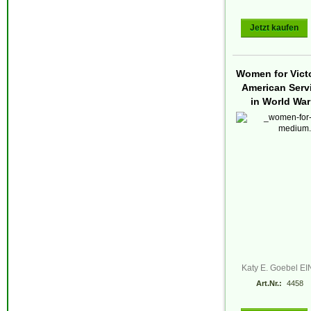
Jetzt kaufen
Women for Victo
American Ser
in World War I
Katy E. Goebel 
Art.Nr.:
4458