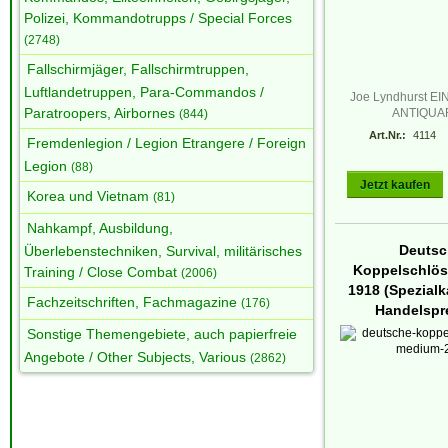
Polizei, Kommandotrupps / Special Forces
(2748)
Fallschirmjäger, Fallschirmtruppen,
Luftlandetruppen, Para-Commandos /
Joe Lyndhurst E
Paratroopers, Airbornes
ANTIQUA
(844)
Art.Nr.:
4114
Fremdenlegion / Legion Etrangere / Foreign
Legion
(88)
Jetzt kaufen
Korea und Vietnam
(81)
Nahkampf, Ausbildung,
Deutsc
Überlebenstechniken, Survival, militärisches
Koppelschlös
Training / Close Combat
(2006)
1918 (Spezialk
Fachzeitschriften, Fachmagazine
(176)
Handelspr
Sonstige Themengebiete, auch papierfreie
Angebote / Other Subjects, Various
(2862)