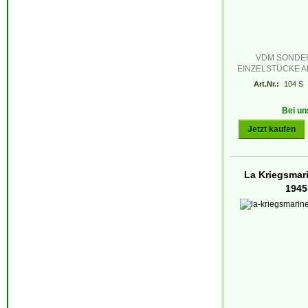
VDM SONDE
EINZELSTÜCKE A
Art.Nr.:
104 S
Bei un
Jetzt kaufen
La Kriegsmar
1945