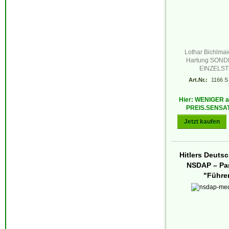
Lothar Bichlmaie
Hartung SON
EINZELS
Art.Nr.:
1166 S
Hier: WENIGER 
PREIS.SENSA
Jetzt kaufen
Hitlers Deuts
NSDAP – Par
"Führe