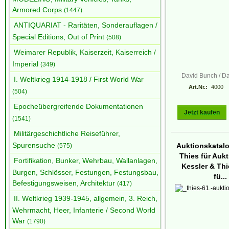
Armored Corps
(1447)
ANTIQUARIAT - Raritäten, Sonderauflagen /
Special Editions, Out of Print
(508)
Weimarer Republik, Kaiserzeit, Kaiserreich /
Imperial
(349)
David Bunch / Da
I. Weltkrieg 1914-1918 / First World War
Art.Nr.:
4000
(504)
Epocheübergreifende Dokumentationen
Jetzt kaufen
(1541)
Militärgeschichtliche Reiseführer,
Spurensuche
Auktionskatal
(575)
Thies für Auk
Fortifikation, Bunker, Wehrbau, Wallanlagen,
Kessler & Th
Burgen, Schlösser, Festungen, Festungsbau,
fü...
Befestigungsweisen, Architektur
(417)
II. Weltkrieg 1939-1945, allgemein, 3. Reich,
Wehrmacht, Heer, Infanterie / Second World
War
(1790)