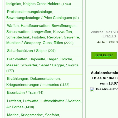
Insignias, Knights Cross Holders
(1743)
Preisbestimmungskataloge,
Bewertungskataloge / Price Catalogues
(41)
Waffen, Handfeuerwaffen, Bewaffnungen,
Schusswaffen, Langwaffen, Kurzwaffen,
Andreas Thies 
EINZELS
Schießtechnik, Pistolen, Revolver, Gewehre,
Munition / Weaponry, Guns, Rifles
Art.Nr.:
4380 S
(2220)
Scharfschützen / Sniper
(207)
Jetzt kaufen
Blankwaffen, Bajonette, Degen, Dolche,
Messer, Schwerter, Säbel / Dagger, Swords
(177)
Auktionskatal
Thies für die 6
Erzählungen, Dokumentationen,
vom 13.07
Kriegserinnerungen / memories
(1132)
Eisenbahn / Train
(44)
Luftfahrt, Luftwaffe, Luftstreitkräfte / Aviation,
Air Forces
(1430)
Marine, Kriegsmarine, Seefahrt,