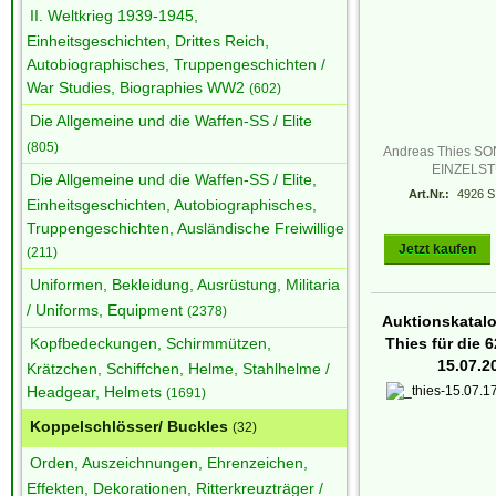
II. Weltkrieg 1939-1945,
Einheitsgeschichten, Drittes Reich,
Autobiographisches, Truppengeschichten /
War Studies, Biographies WW2
(602)
Die Allgemeine und die Waffen-SS / Elite
(805)
Andreas Thies 
EINZELS
Die Allgemeine und die Waffen-SS / Elite,
Art.Nr.:
4926 S
Einheitsgeschichten, Autobiographisches,
Truppengeschichten, Ausländische Freiwillige
Jetzt kaufen
(211)
Uniformen, Bekleidung, Ausrüstung, Militaria
/ Uniforms, Equipment
(2378)
Auktionskatal
Kopfbedeckungen, Schirmmützen,
Thies für die 6
15.07.2
Krätzchen, Schiffchen, Helme, Stahlhelme /
Headgear, Helmets
(1691)
Koppelschlösser/ Buckles
(32)
Orden, Auszeichnungen, Ehrenzeichen,
Effekten, Dekorationen, Ritterkreuzträger /