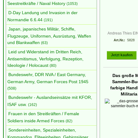
Seestreitkräfte / Naval History
(1053)
D-Day Landung und Invasion in der
Normandie 6.6.44
(191)
Japan, japanisches Militär, Schiffe,
Andreas Thies E
Flugzeuge, Uniformen, Ausrüstung, Waffen
Art.Nr.:
5828
und Blankwaffen
(63)
Leid und Widerstand im Dritten Reich,
Jetzt kaufen
Antisemitismus, Verfolgung, Rezeption,
Ideologie / Holocaust
(80)
Bundeswehr, DDR NVA / East Germany,
Das große Mi
Sammler-Bu
German Army, German Forces Post 1945
farbige Hand
(508)
Militaria
Bundeswehr - Auslandseinsätze mit KFOR,
ISAF usw.
(162)
Frauen in den Streitkräften / Female
Soldiers inside Armed Forces
(82)
Sondereinheiten, Spezialeinheiten,
Kommandos, Eliteeinheiten, Gebirgsjäger,