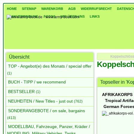
HOME
SITEMAP
WARENKORB
AGB
WIDERRUFSRECHT
DATENSC
BANKVERBINDUNG
FOTOS
WIR ÜBER UNS
LINKS
Übersicht
Koppelschlöss
Koppelsch
TOP - Angebot(e) des Monats / special offer
(1)
BUCH - TIPP / we recommend
Topseller in 'K
BESTSELLER
(1)
AFRIKAKORPS 1
Tropical Artifa
NEUHEITEN / New Titles - just out
(762)
German Forces 
SONDERANGEBOTE / on sale, bargains
(413)
MODELLBAU, Fahrzeuge, Panzer, Kräder /
MODELING, Military Vehicles, Tanks,