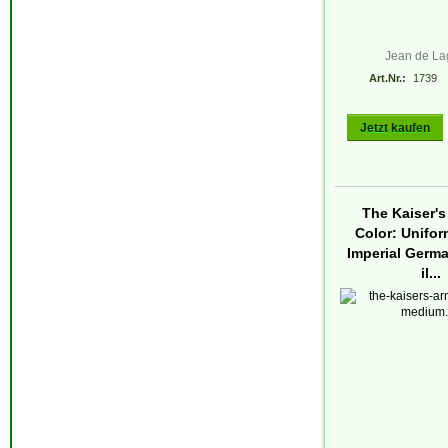
Jean de La
Art.Nr.:
1739
Jetzt kaufen
The Kaiser's
Color: Unifor
Imperial Germ
il...