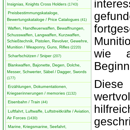
inter
Insignias, Knights Cross Holders
(1743)
gefun
Preisbestimmungskataloge,
Bewertungskataloge / Price Catalogues
(41)
fortges
Waffen, Handfeuerwaffen, Bewaffnungen,
Schusswaffen, Langwaffen, Kurzwaffen,
Munit
Schießtechnik, Pistolen, Revolver, Gewehre,
Munition / Weaponry, Guns, Rifles
(2220)
wie a
Scharfschützen / Sniper
(207)
Beginn
Blankwaffen, Bajonette, Degen, Dolche,
Messer, Schwerter, Säbel / Dagger, Swords
(177)
Diese
Erzählungen, Dokumentationen,
wertv
Kriegserinnerungen / memories
(1132)
Eisenbahn / Train
(44)
hilfr
Luftfahrt, Luftwaffe, Luftstreitkräfte / Aviation,
geschr
Air Forces
(1430)
Marine, Kriegsmarine, Seefahrt,