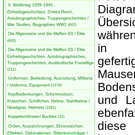
II. Weltkrieg 1939-1945,
Diag
Einheitsgeschichten, Drittes Reich,
Über
Autobiographisches, Truppengeschichten /
War Studies, Biographies WW2
(602)
währen
Die Allgemeine und die Waffen-SS / Elite
(805)
in D
Die Allgemeine und die Waffen-SS / Elite,
Einheitsgeschichten, Autobiographisches,
gefer
Truppengeschichten, Ausländische Freiwillige
(211)
Mauser
Uniformen, Bekleidung, Ausrüstung, Militaria
Boden
/ Uniforms, Equipment
(2378)
Kopfbedeckungen, Schirmmützen,
und L
Krätzchen, Schiffchen, Helme, Stahlhelme /
Headgear, Helmets
(1691)
ebenf
Koppelschlösser/ Buckles
(32)
di
Orden, Auszeichnungen, Ehrenzeichen,
Effekten, Dekorationen, Ritterkreuzträger /