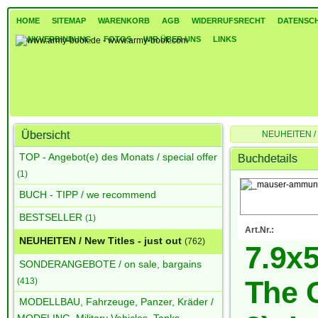
HOME
SITEMAP
WARENKORB
AGB
WIDERRUFSRECHT
DATENSC
BANKVERBINDUNG
FOTOS
WIR ÜBER UNS
LINKS
Übersicht
NEUHEITEN / Ne
7.9x57 Mauser for The
TOP - Angebot(e) des Monats / special offer
Buchdetails
(1)
BUCH - TIPP / we recommend
BESTSELLER
(1)
Art.Nr.:
NEUHEITEN / New Titles - just out
(762)
7.9x
SONDERANGEBOTE / on sale, bargains
The C
(413)
MODELLBAU, Fahrzeuge, Panzer, Kräder /