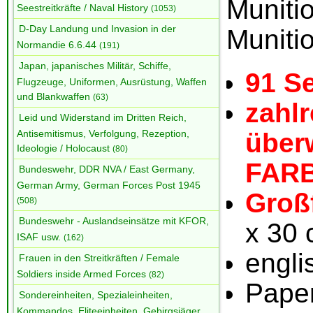
Munit
Seestreitkräfte / Naval History
(1053)
D-Day Landung und Invasion in der
Muniti
Normandie 6.6.44
(191)
Japan, japanisches Militär, Schiffe,
91 Se
Flugzeuge, Uniformen, Ausrüstung, Waffen
und Blankwaffen
(63)
zahlr
Leid und Widerstand im Dritten Reich,
über
Antisemitismus, Verfolgung, Rezeption,
Ideologie / Holocaust
(80)
FAR
Bundeswehr, DDR NVA / East Germany,
German Army, German Forces Post 1945
Groß
(508)
Bundeswehr - Auslandseinsätze mit KFOR,
x 30
ISAF usw.
(162)
engli
Frauen in den Streitkräften / Female
Soldiers inside Armed Forces
(82)
Pape
Sondereinheiten, Spezialeinheiten,
Kommandos, Eliteeinheiten, Gebirgsjäger,