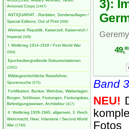
3): I
MODELING, Military Vehicles, Tanks,
Armored Corps
(1447)
Ger
ANTIQUARIAT - Raritäten, Sonderauflagen /
Special Editions, Out of Print
(508)
Weimarer Republik, Kaiserzeit, Kaiserreich /
Geremy
Imperial
(349)
I. Weltkrieg 1914-1918 / First World War
49
,
80
(504)
Epocheübergreifende Dokumentationen
(1541)
Militärgeschichtliche Reiseführer,
Band 
Spurensuche
(575)
Fortifikation, Bunker, Wehrbau, Wallanlagen,
NEU!
Burgen, Schlösser, Festungen, Festungsbau,
Befestigungsweisen, Architektur
(417)
kompl
II. Weltkrieg 1939-1945, allgemein, 3. Reich,
Wehrmacht, Heer, Infanterie / Second World
Fot
War
(1790)