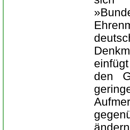
»Bund
Ehre
deutsc
Denkma
einfüg
den G
gerin
Aufmer
gegen
änder