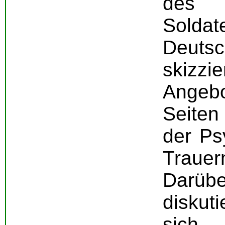
des
Solda
Deut
skizz
Angebo
Seiten
der Ps
Trau
Darü
diskuti
sich 