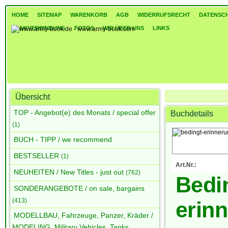
HOME
SITEMAP
WARENKORB
AGB
WIDERRUFSRECHT
DATENSC
BANKVERBINDUNG
FOTOS
WIR ÜBER UNS
LINKS
Übersicht
Waffen, Handfeuerwaf
TOP - Angebot(e) des Monats / special offer
Buchdetails
Bedingt erinnerungsb
(1)
BUCH - TIPP / we recommend
BESTSELLER
(1)
Art.Nr.:
NEUHEITEN / New Titles - just out
(762)
Bedi
SONDERANGEBOTE / on sale, bargains
(413)
erin
MODELLBAU, Fahrzeuge, Panzer, Kräder /
MODELING, Military Vehicles, Tanks,