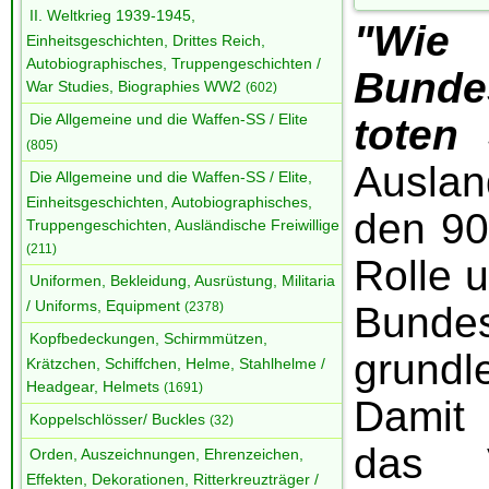
II. Weltkrieg 1939-1945,
"Wie
Einheitsgeschichten, Drittes Reich,
Autobiographisches, Truppengeschichten /
Bund
War Studies, Biographies WW2
(602)
Die Allgemeine und die Waffen-SS / Elite
toten
(805)
Auslan
Die Allgemeine und die Waffen-SS / Elite,
Einheitsgeschichten, Autobiographisches,
den 90
Truppengeschichten, Ausländische Freiwillige
(211)
Rolle 
Uniformen, Bekleidung, Ausrüstung, Militaria
/ Uniforms, Equipment
(2378)
Bunde
Kopfbedeckungen, Schirmmützen,
grundl
Krätzchen, Schiffchen, Helme, Stahlhelme /
Headgear, Helmets
(1691)
Damit
Koppelschlösser/ Buckles
(32)
das V
Orden, Auszeichnungen, Ehrenzeichen,
Effekten, Dekorationen, Ritterkreuzträger /