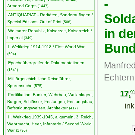
-
Armored Corps
(1447)
Sold
ANTIQUARIAT - Raritäten, Sonderauflagen /
Special Editions, Out of Print
(508)
in de
Weimarer Republik, Kaiserzeit, Kaiserreich /
Imperial
(349)
Bund
I. Weltkrieg 1914-1918 / First World War
(504)
Epocheübergreifende Dokumentationen
Manfre
(1541)
Echtern
Militärgeschichtliche Reiseführer,
Spurensuche
(575)
17
,
90
Fortifikation, Bunker, Wehrbau, Wallanlagen,
Burgen, Schlösser, Festungen, Festungsbau,
in
Befestigungsweisen, Architektur
(417)
II. Weltkrieg 1939-1945, allgemein, 3. Reich,
Wehrmacht, Heer, Infanterie / Second World
War
(1790)