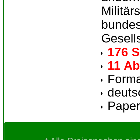
Mili
bunde
Gesells
176 S
11 A
Forma
deuts
Pape