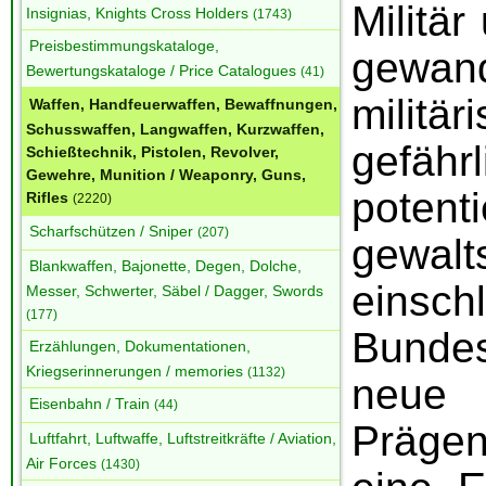
Militär
Insignias, Knights Cross Holders
(1743)
Preisbestimmungskataloge,
gewan
Bewertungskataloge / Price Catalogues
(41)
milit
Waffen, Handfeuerwaffen, Bewaffnungen,
Schusswaffen, Langwaffen, Kurzwaffen,
gefäh
Schießtechnik, Pistolen, Revolver,
Gewehre, Munition / Weaponry, Guns,
pote
Rifles
(2220)
Scharfschützen / Sniper
(207)
gewa
Blankwaffen, Bajonette, Degen, Dolche,
einschl
Messer, Schwerter, Säbel / Dagger, Swords
(177)
Bunde
Erzählungen, Dokumentationen,
Kriegserinnerungen / memories
(1132)
neue
Eisenbahn / Train
(44)
Präge
Luftfahrt, Luftwaffe, Luftstreitkräfte / Aviation,
Air Forces
(1430)