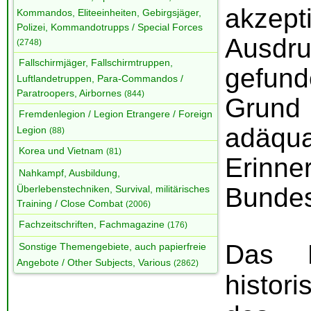
akzept
Kommandos, Eliteeinheiten, Gebirgsjäger,
Polizei, Kommandotrupps / Special Forces
Ausdru
(2748)
Fallschirmjäger, Fallschirmtruppen,
gefun
Luftlandetruppen, Para-Commandos /
Paratroopers, Airbornes
(844)
Grund 
Fremdenlegion / Legion Etrangere / Foreign
adäqu
Legion
(88)
Korea und Vietnam
(81)
Erinn
Nahkampf, Ausbildung,
Bundes
Überlebenstechniken, Survival, militärisches
Training / Close Combat
(2006)
Fachzeitschriften, Fachmagazine
(176)
Das B
Sonstige Themengebiete, auch papierfreie
Angebote / Other Subjects, Various
(2862)
histor