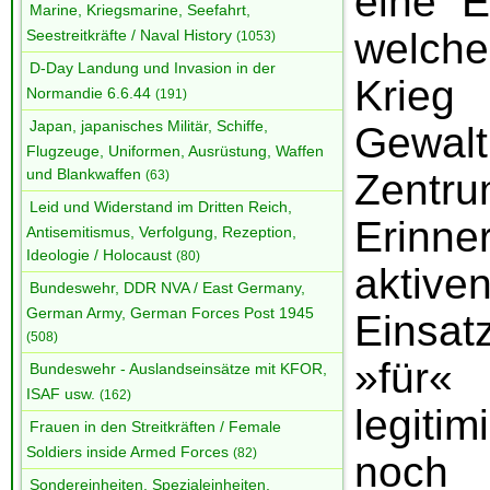
eine E
Marine, Kriegsmarine, Seefahrt,
welche
Seestreitkräfte / Naval History
(1053)
D-Day Landung und Invasion in der
Kr
Normandie 6.6.44
(191)
Japan, japanisches Militär, Schiffe,
Gewalt
Flugzeuge, Uniformen, Ausrüstung, Waffen
und Blankwaffen
Zentr
(63)
Leid und Widerstand im Dritten Reich,
Erinn
Antisemitismus, Verfolgung, Rezeption,
Ideologie / Holocaust
(80)
aktive
Bundeswehr, DDR NVA / East Germany,
German Army, German Forces Post 1945
Einsat
(508)
»für«
Bundeswehr - Auslandseinsätze mit KFOR,
ISAF usw.
(162)
legiti
Frauen in den Streitkräften / Female
Soldiers inside Armed Forces
(82)
no
Sondereinheiten, Spezialeinheiten,