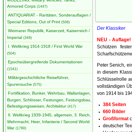
MODELING, Military Vehicles, Tanks,
Armored Corps
(1447)
ANTIQUARIAT - Raritäten, Sonderauflagen /
Special Editions, Out of Print
(508)
Der Klassiker
Weimarer Republik, Kaiserzeit, Kaiserreich /
Imperial
(349)
NEU - Auflage!
I. Weltkrieg 1914-1918 / First World War
Schützen feste
Scharfschützenw
(504)
Epocheübergreifende Dokumentationen
Peter Senich, ei
(1541)
in diesem Klass
Militärgeschichtliche Reiseführer,
Schlüsselrolle a
Spurensuche
(575)
vollständigen Ü
von 1914 bis 19
Fortifikation, Bunker, Wehrbau, Wallanlagen,
Burgen, Schlösser, Festungen, Festungsbau,
384 Seiten
Befestigungsweisen, Architektur
(417)
660 Bilder
II. Weltkrieg 1939-1945, allgemein, 3. Reich,
Großformat
c
Wehrmacht, Heer, Infanterie / Second World
deutscher Tex
War
(1790)