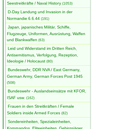
Seestreitkräfte / Naval History
(1053)
D-Day Landung und Invasion in der
Normandie 6.6.44
(191)
Japan, japanisches Militär, Schiffe,
Flugzeuge, Uniformen, Ausrüstung, Waffen
und Blankwaffen
(63)
Leid und Widerstand im Dritten Reich,
Antisemitismus, Verfolgung, Rezeption,
Ideologie / Holocaust
(80)
Bundeswehr, DDR NVA / East Germany,
German Army, German Forces Post 1945
(508)
Bundeswehr - Auslandseinsätze mit KFOR,
ISAF usw.
(162)
Frauen in den Streitkräften / Female
Soldiers inside Armed Forces
(82)
Sondereinheiten, Spezialeinheiten,
Kommandos, Eliteeinheiten, Gebirgsjäger,