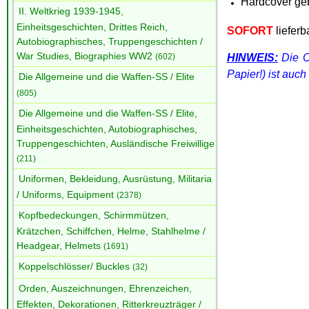
Hardcover ge
II. Weltkrieg 1939-1945,
Einheitsgeschichten, Drittes Reich,
SOFORT
lieferba
Autobiographisches, Truppengeschichten /
War Studies, Biographies WW2
HINWEIS:
Die 
(602)
Papier!) ist auch 
Die Allgemeine und die Waffen-SS / Elite
(805)
Die Allgemeine und die Waffen-SS / Elite,
Einheitsgeschichten, Autobiographisches,
Truppengeschichten, Ausländische Freiwillige
(211)
Uniformen, Bekleidung, Ausrüstung, Militaria
/ Uniforms, Equipment
(2378)
Kopfbedeckungen, Schirmmützen,
Krätzchen, Schiffchen, Helme, Stahlhelme /
Headgear, Helmets
(1691)
Koppelschlösser/ Buckles
(32)
Orden, Auszeichnungen, Ehrenzeichen,
Effekten, Dekorationen, Ritterkreuzträger /