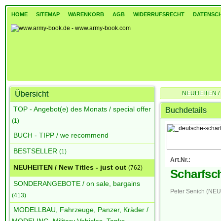
HOME
SITEMAP
WARENKORB
AGB
WIDERRUFSRECHT
DATENSC
Übersicht
NEUHEITEN / Ne
TOP - Angebot(e) des Monats / special offer
Buchdetails
(1)
BUCH - TIPP / we recommend
BESTSELLER
(1)
Art.Nr.:
NEUHEITEN / New Titles - just out
(762)
Scharfsc
SONDERANGEBOTE / on sale, bargains
Peter Senich (NEU 
(413)
MODELLBAU, Fahrzeuge, Panzer, Kräder /