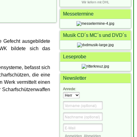
Wir liefern mit DHL
Messetermine
Musik CD´s MC´s und DVD´s
e Gefecht ausgebildete
 WK bildete sich das
Leseprobe
ensysteme, befasst sich
harfschützen, die eine
Newsletter
n Werk vermittelt einen
er Scharfschützenwaffen
Anrede:
Anmelden
Abmelden