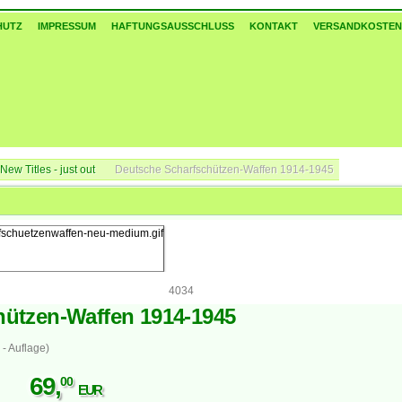
HUTZ
IMPRESSUM
HAFTUNGSAUSSCHLUSS
KONTAKT
VERSANDKOSTEN
w Titles - just out
Deutsche Scharfschützen-Waffen 1914-1945
4034
hützen-Waffen 1914-1945
- Auflage)
69
,
00
EUR