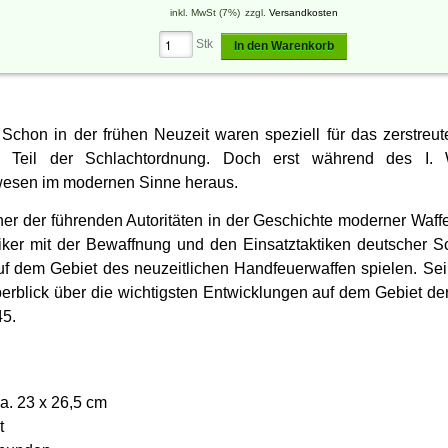
inkl. MwSt (7%)
zzgl.
Versandkosten
Stk
In den Warenkorb
Schon in der frühen Neuzeit waren speziell für das zerstreut
r Teil der Schlachtordnung. Doch erst während des I.
esen im modernen Sinne heraus.
ner der führenden Autoritäten in der Geschichte moderner Waff
iker mit der Bewaffnung und den Einsatztaktiken deutscher Sc
uf dem Gebiet des neuzeitlichen Handfeuerwaffen spielen. Sei
berblick über die wichtigsten Entwicklungen auf dem Gebiet d
45.
a. 23 x 26,5 cm
t