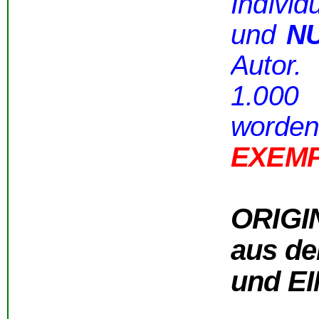
Indiv
und
N
Autor.
1.000
wor
EXEMP
ORIGI
aus de
und EI