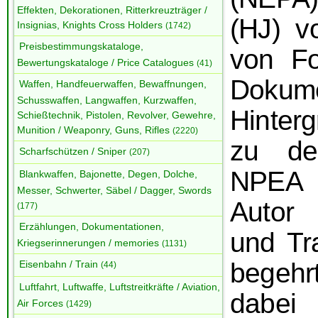
Effekten, Dekorationen, Ritterkreuzträger /
(HJ) v
Insignias, Knights Cross Holders
(1742)
Preisbestimmungskataloge,
von Fo
Bewertungskataloge / Price Catalogues
(41)
Doku
Waffen, Handfeuerwaffen, Bewaffnungen,
Schusswaffen, Langwaffen, Kurzwaffen,
Hinter
Schießtechnik, Pistolen, Revolver, Gewehre,
Munition / Weaponry, Guns, Rifles
(2220)
zu de
Scharfschützen / Sniper
(207)
NPEA 
Blankwaffen, Bajonette, Degen, Dolche,
Messer, Schwerter, Säbel / Dagger, Swords
Autor
(177)
Erzählungen, Dokumentationen,
und Tr
Kriegserinnerungen / memories
(1131)
begehr
Eisenbahn / Train
(44)
Luftfahrt, Luftwaffe, Luftstreitkräfte / Aviation,
dabe
Air Forces
(1429)