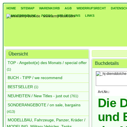
HOME
SITEMAP
WARENKORB
AGB
WIDERRUFSRECHT
DATENSC
BANKVERBINDUNG
FOTOS
WIR ÜBER UNS
LINKS
Übersicht
ANTIQUARIAT - Rarität
TOP - Angebot(e) des Monats / special offer
Buchdetails
Die Dienstdolche und
(1)
BUCH - TIPP / we recommend
BESTSELLER
(1)
Art.Nr.:
NEUHEITEN / New Titles - just out
(761)
Die 
SONDERANGEBOTE / on sale, bargains
(413)
und 
MODELLBAU, Fahrzeuge, Panzer, Kräder /
MODELING, Military Vehicles, Tanks,