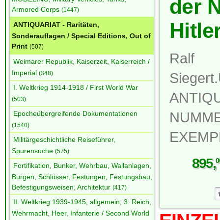
der 
Armored Corps
(1447)
Hitle
ANTIQUARIAT - Raritäten,
Sonderauflagen / Special Editions, Out of
Print
(507)
Ralf
Weimarer Republik, Kaiserzeit, Kaiserreich /
Imperial
(348)
Sieger
I. Weltkrieg 1914-1918 / First World War
ANTIQU
(503)
NUMME
Epocheübergreifende Dokumentationen
(1540)
EXEMP
Militärgeschichtliche Reiseführer,
Spurensuche
(575)
895
,
0
Fortifikation, Bunker, Wehrbau, Wallanlagen,
Burgen, Schlösser, Festungen, Festungsbau,
Befestigungsweisen, Architektur
(417)
II. Weltkrieg 1939-1945, allgemein, 3. Reich,
Wehrmacht, Heer, Infanterie / Second World