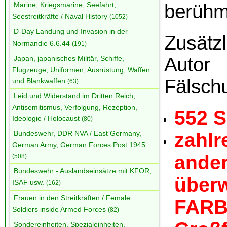
berühm
Marine, Kriegsmarine, Seefahrt,
Seestreitkräfte / Naval History
(1052)
D-Day Landung und Invasion in der
Zusät
Normandie 6.6.44
(191)
Auto
Japan, japanisches Militär, Schiffe,
Flugzeuge, Uniformen, Ausrüstung, Waffen
Fälsch
und Blankwaffen
(63)
Leid und Widerstand im Dritten Reich,
Antisemitismus, Verfolgung, Rezeption,
552 S
Ideologie / Holocaust
(80)
zahlr
Bundeswehr, DDR NVA / East Germany,
German Army, German Forces Post 1945
ander
(508)
Bundeswehr - Auslandseinsätze mit KFOR,
überw
ISAF usw.
(162)
Frauen in den Streitkräften / Female
FAR
Soldiers inside Armed Forces
(82)
Sondereinheiten, Spezialeinheiten,