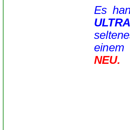
Es han
ULT
selte
eine
NEU.