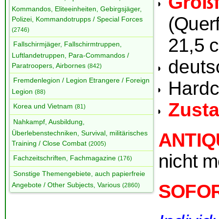
Groß
Kommandos, Eliteeinheiten, Gebirgsjäger,
(Querf
Polizei, Kommandotrupps / Special Forces
(2746)
21,5 
Fallschirmjäger, Fallschirmtruppen,
Luftlandetruppen, Para-Commandos /
deuts
Paratroopers, Airbornes
(842)
Fremdenlegion / Legion Etrangere / Foreign
Hardc
Legion
(88)
Zust
Korea und Vietnam
(81)
Nahkampf, Ausbildung,
Überlebenstechniken, Survival, militärisches
ANTI
Training / Close Combat
(2005)
nicht m
Fachzeitschriften, Fachmagazine
(176)
Sonstige Themengebiete, auch papierfreie
Angebote / Other Subjects, Various
SOFO
(2860)