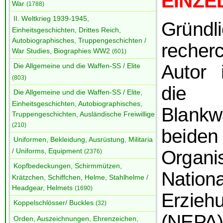
EINZE
War
(1788)
II. Weltkrieg 1939-1945,
Gründli
Einheitsgeschichten, Drittes Reich,
Autobiographisches, Truppengeschichten /
recher
War Studies, Biographies WW2
(601)
Autor
Die Allgemeine und die Waffen-SS / Elite
(803)
die V
Die Allgemeine und die Waffen-SS / Elite,
Einheitsgeschichten, Autobiographisches,
Blank
Truppengeschichten, Ausländische Freiwillige
(210)
beid
Uniformen, Bekleidung, Ausrüstung, Militaria
Organ
/ Uniforms, Equipment
(2376)
Kopfbedeckungen, Schirmmützen,
Nationa
Krätzchen, Schiffchen, Helme, Stahlhelme /
Headgear, Helmets
(1690)
Erzieh
Koppelschlösser/ Buckles
(32)
(
NEPA) 
Orden, Auszeichnungen, Ehrenzeichen,