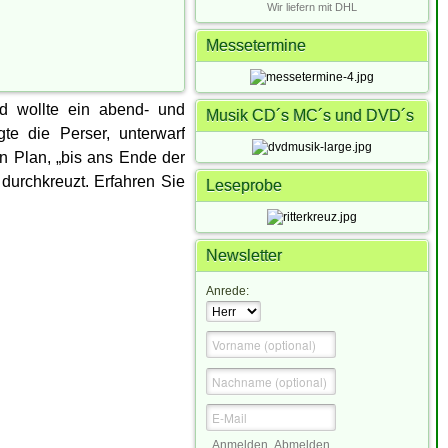
Wir liefern mit DHL
Messetermine
d wollte ein abend- und
Musik CD´s MC´s und DVD´s
te die Perser, unterwarf
in Plan, „bis ans Ende der
durchkreuzt. Erfahren Sie
Leseprobe
Newsletter
Anrede:
Anmelden
Abmelden