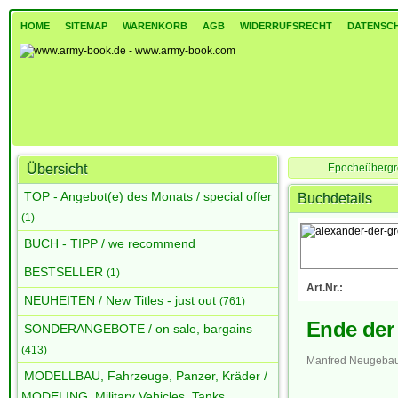
HOME
SITEMAP
WARENKORB
AGB
WIDERRUFSRECHT
DATENSC
Übersicht
Epocheübergr
TOP - Angebot(e) des Monats / special offer
Buchdetails
(1)
BUCH - TIPP / we recommend
BESTSELLER
(1)
Art.Nr.:
NEUHEITEN / New Titles - just out
(761)
Ende der
SONDERANGEBOTE / on sale, bargains
(413)
Manfred Neugeba
MODELLBAU, Fahrzeuge, Panzer, Kräder /
MODELING, Military Vehicles, Tanks,