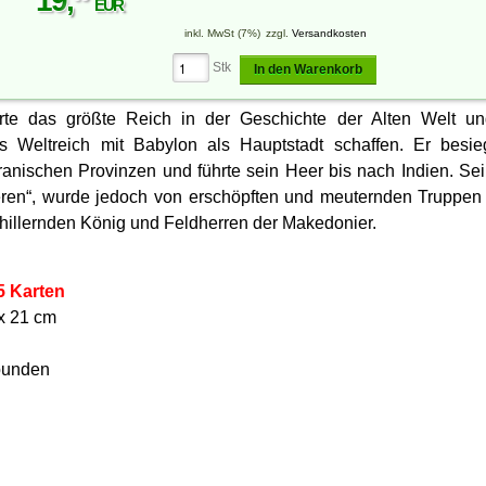
19
,
EUR
inkl. MwSt (7%)
zzgl.
Versandkosten
Stk
In den Warenkorb
rte das größte Reich in der Geschichte der Alten Welt un
s Weltreich mit Babylon als Hauptstadt schaffen. Er besieg
iranischen Provinzen und führte sein Heer bis nach Indien. Se
ren“, wurde jedoch von erschöpften und meuternden Truppen 
hillernden König und Feldherren der Makedonier.
5 Karten
x 21 cm
bunden