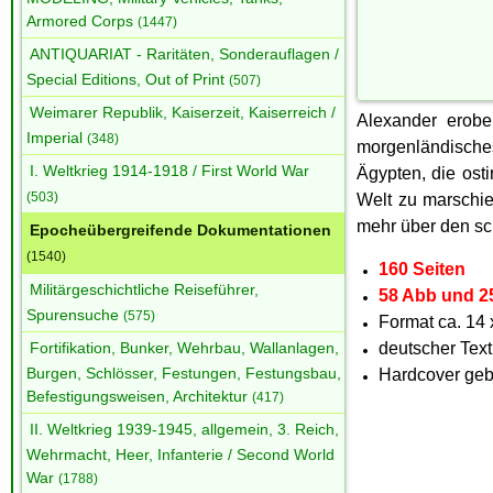
Armored Corps
(1447)
ANTIQUARIAT - Raritäten, Sonderauflagen /
Special Editions, Out of Print
(507)
Weimarer Republik, Kaiserzeit, Kaiserreich /
Alexander erobe
Imperial
(348)
morgenländische
I. Weltkrieg 1914-1918 / First World War
Ägypten, die ost
(503)
Welt zu marschie
mehr über den sc
Epocheübergreifende Dokumentationen
(1540)
160 Seiten
Militärgeschichtliche Reiseführer,
58 Abb und 2
Spurensuche
(575)
Format ca. 14 
deutscher Text
Fortifikation, Bunker, Wehrbau, Wallanlagen,
Burgen, Schlösser, Festungen, Festungsbau,
Hardcover ge
Befestigungsweisen, Architektur
(417)
II. Weltkrieg 1939-1945, allgemein, 3. Reich,
Wehrmacht, Heer, Infanterie / Second World
War
(1788)