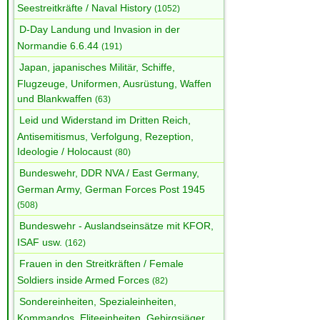
Seestreitkräfte / Naval History
(1052)
D-Day Landung und Invasion in der
Normandie 6.6.44
(191)
Japan, japanisches Militär, Schiffe,
Flugzeuge, Uniformen, Ausrüstung, Waffen
und Blankwaffen
(63)
Leid und Widerstand im Dritten Reich,
Antisemitismus, Verfolgung, Rezeption,
Ideologie / Holocaust
(80)
Bundeswehr, DDR NVA / East Germany,
German Army, German Forces Post 1945
(508)
Bundeswehr - Auslandseinsätze mit KFOR,
ISAF usw.
(162)
Frauen in den Streitkräften / Female
Soldiers inside Armed Forces
(82)
Sondereinheiten, Spezialeinheiten,
Kommandos, Eliteeinheiten, Gebirgsjäger,