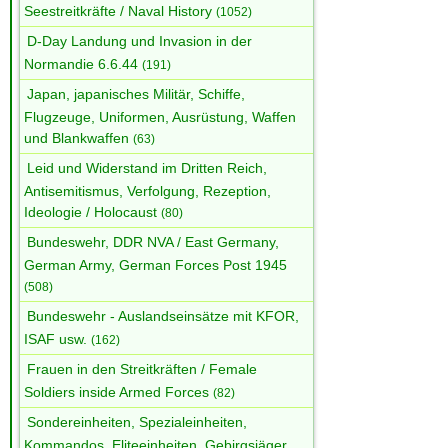
Seestreitkräfte / Naval History
(1052)
D-Day Landung und Invasion in der
Normandie 6.6.44
(191)
Japan, japanisches Militär, Schiffe,
Flugzeuge, Uniformen, Ausrüstung, Waffen
und Blankwaffen
(63)
Leid und Widerstand im Dritten Reich,
Antisemitismus, Verfolgung, Rezeption,
Ideologie / Holocaust
(80)
Bundeswehr, DDR NVA / East Germany,
German Army, German Forces Post 1945
(508)
Bundeswehr - Auslandseinsätze mit KFOR,
ISAF usw.
(162)
Frauen in den Streitkräften / Female
Soldiers inside Armed Forces
(82)
Sondereinheiten, Spezialeinheiten,
Kommandos, Eliteeinheiten, Gebirgsjäger,