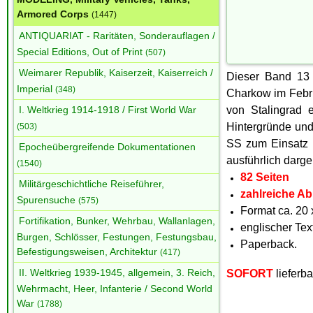
Armored Corps
(1447)
ANTIQUARIAT - Raritäten, Sonderauflagen /
Special Editions, Out of Print
(507)
Weimarer Republik, Kaiserzeit, Kaiserreich /
Dieser Band 13 
Imperial
(348)
Charkow im Febru
I. Weltkrieg 1914-1918 / First World War
von Stalingrad 
Hintergründe und 
(503)
SS zum Einsatz 
Epocheübergreifende Dokumentationen
ausführlich darge
(1540)
82 Seiten
Militärgeschichtliche Reiseführer,
zahlreiche A
Spurensuche
(575)
Format ca. 20 
Fortifikation, Bunker, Wehrbau, Wallanlagen,
englischer Tex
Burgen, Schlösser, Festungen, Festungsbau,
Paperback.
Befestigungsweisen, Architektur
(417)
II. Weltkrieg 1939-1945, allgemein, 3. Reich,
SOFORT
lieferba
Wehrmacht, Heer, Infanterie / Second World
War
(1788)