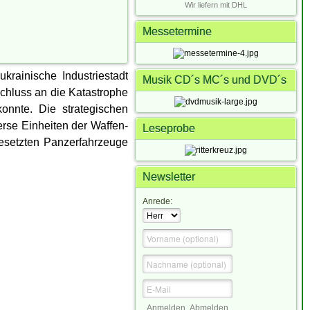
Wir liefern mit DHL
Messetermine
rainische Industriestadt
Musik CD´s MC´s und DVD´s
chluss an die Katastrophe
nnte. Die strategischen
erse Einheiten der Waffen-
Leseprobe
esetzten Panzerfahrzeuge
Newsletter
Anrede:
Anmelden
Abmelden