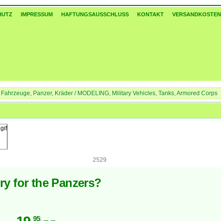
HUTZ
IMPRESSUM
HAFTUNGSAUSSCHLUSS
KONTAKT
VERSANDKOSTEN
hrzeuge, Panzer, Kräder / MODELING, Military Vehicles, Tanks, Armored Corps
kov 1943 - A lost Victory for the Panzers?
2529
ory for the Panzers?
95