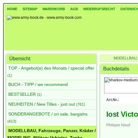
HOME
SITEMAP
WARENKORB
AGB
WIDERRUFSRECHT
DATENSC
Übersicht
MODELLBAU, Fa
Men and Battles: Khar
TOP - Angebot(e) des Monats / special offer
Buchdetails
(1)
BUCH - TIPP / we recommend
BESTSELLER
(1)
Art.Nr.:
NEUHEITEN / New Titles - just out
(761)
lost Vict
SONDERANGEBOTE / on sale, bargains
(413)
Philippe Naud
MODELLBAU, Fahrzeuge, Panzer, Kräder /
MODELING, Military Vehicles, Tanks,