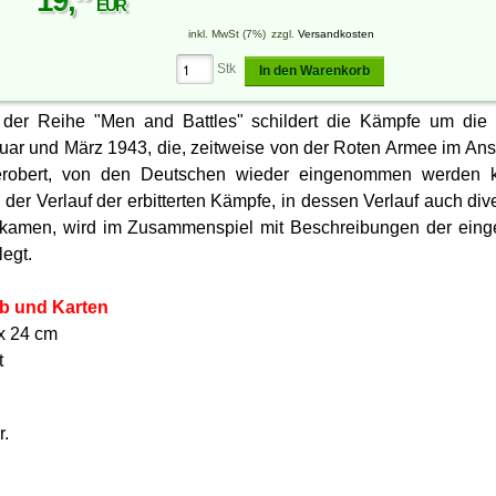
19
,
EUR
inkl. MwSt (7%)
zzgl.
Versandkosten
Stk
In den Warenkorb
der Reihe "Men and Battles" schildert die Kämpfe um die uk
ar und März 1943, die, zeitweise von der Roten Armee im Ans
erobert, von den Deutschen wieder eingenommen werden ko
der Verlauf der erbitterten Kämpfe, in dessen Verlauf auch div
kamen, wird im Zusammenspiel mit Beschreibungen der eing
legt.
bb und Karten
x 24 cm
t
r.