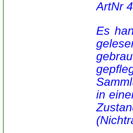
ArtNr 
Es han
gel
gebra
gepfl
Samml
in ein
Zustan
(Nicht