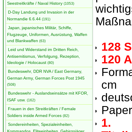
Seestreitkräfte / Naval History
(1053)
wichti
D-Day Landung und Invasion in der
Maßnah
Normandie 6.6.44
(191)
Japan, japanisches Militär, Schiffe,
Flugzeuge, Uniformen, Ausrüstung, Waffen
und Blankwaffen
(63)
128 S
Leid und Widerstand im Dritten Reich,
120 
Antisemitismus, Verfolgung, Rezeption,
Ideologie / Holocaust
(80)
Forma
Bundeswehr, DDR NVA / East Germany,
German Army, German Forces Post 1945
cm
(508)
Bundeswehr - Auslandseinsätze mit KFOR,
deuts
ISAF usw.
(162)
Pape
Frauen in den Streitkräften / Female
Soldiers inside Armed Forces
(82)
1. 
Sondereinheiten, Spezialeinheiten,
Kommandos, Eliteeinheiten, Gebirgsjäger,