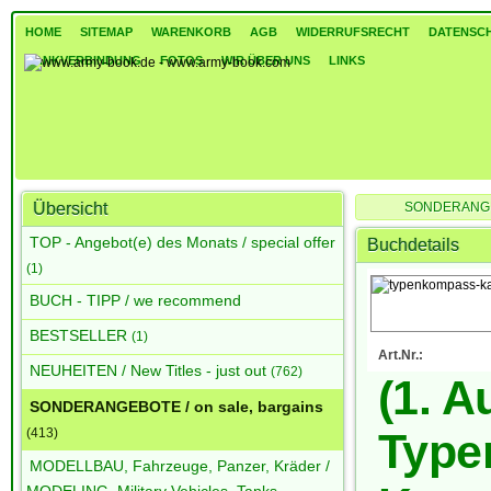
HOME
SITEMAP
WARENKORB
AGB
WIDERRUFSRECHT
DATENSC
BANKVERBINDUNG
FOTOS
WIR ÜBER UNS
LINKS
Übersicht
SONDERANGEBO
(1. Auflage) Typenko
TOP - Angebot(e) des Monats / special offer
Buchdetails
(1)
BUCH - TIPP / we recommend
BESTSELLER
(1)
Art.Nr.:
NEUHEITEN / New Titles - just out
(762)
(1. A
SONDERANGEBOTE / on sale, bargains
(413)
Type
MODELLBAU, Fahrzeuge, Panzer, Kräder /