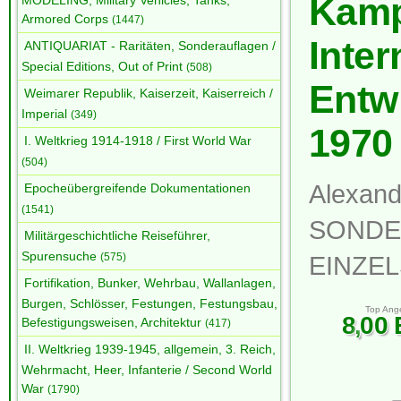
Kamp
MODELING, Military Vehicles, Tanks,
Armored Corps
(1447)
Inter
ANTIQUARIAT - Raritäten, Sonderauflagen /
Special Editions, Out of Print
(508)
Entw
Weimarer Republik, Kaiserzeit, Kaiserreich /
Imperial
(349)
1970
I. Weltkrieg 1914-1918 / First World War
(504)
Alex
Epocheübergreifende Dokumentationen
(1541)
SONDE
Militärgeschichtliche Reiseführer,
Spurensuche
(575)
EINZE
Fortifikation, Bunker, Wehrbau, Wallanlagen,
Burgen, Schlösser, Festungen, Festungsbau,
Top Ang
8
,
00
Befestigungsweisen, Architektur
(417)
II. Weltkrieg 1939-1945, allgemein, 3. Reich,
Wehrmacht, Heer, Infanterie / Second World
War
(1790)