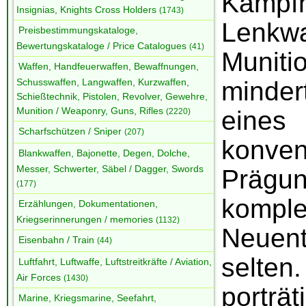
Kampfh
Insignias, Knights Cross Holders
(1743)
Lenkw
Preisbestimmungskataloge,
Bewertungskataloge / Price Catalogues
(41)
Muniti
Waffen, Handfeuerwaffen, Bewaffnungen,
minde
Schusswaffen, Langwaffen, Kurzwaffen,
Schießtechnik, Pistolen, Revolver, Gewehre,
Munition / Weaponry, Guns, Rifles
eines
(2220)
Scharfschützen / Sniper
(207)
konven
Blankwaffen, Bajonette, Degen, Dolche,
Messer, Schwerter, Säbel / Dagger, Swords
Prägun
(177)
komple
Erzählungen, Dokumentationen,
Kriegserinnerungen / memories
(1132)
Neuent
Eisenbahn / Train
(44)
selte
Luftfahrt, Luftwaffe, Luftstreitkräfte / Aviation,
Air Forces
(1430)
port
Marine, Kriegsmarine, Seefahrt,