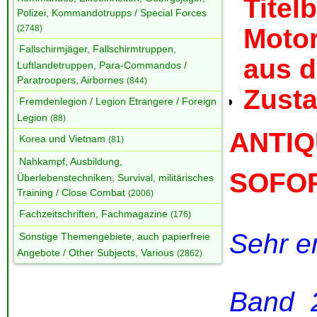
Tite
Polizei, Kommandotrupps / Special Forces
Moto
(2748)
Fallschirmjäger, Fallschirmtruppen,
aus 
Luftlandetruppen, Para-Commandos /
Paratroopers, Airbornes
(844)
Zusta
Fremdenlegion / Legion Etrangere / Foreign
Legion
(88)
ANTIQ
Korea und Vietnam
(81)
Nahkampf, Ausbildung,
SOFO
Überlebenstechniken, Survival, militärisches
Training / Close Combat
(2006)
Fachzeitschriften, Fachmagazine
(176)
Sehr e
Sonstige Themengebiete, auch papierfreie
Angebote / Other Subjects, Various
(2862)
Band 2