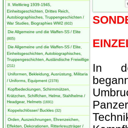
II. Weltkrieg 1939-1945,
Einheitsgeschichten, Drittes Reich,
SOND
Autobiographisches, Truppengeschichten /
War Studies, Biographies WW2
(602)
Die Allgemeine und die Waffen-SS / Elite
(805)
EINZ
Die Allgemeine und die Waffen-SS / Elite,
Einheitsgeschichten, Autobiographisches,
Truppengeschichten, Ausländische Freiwillige
In de
(211)
Uniformen, Bekleidung, Ausrüstung, Militaria
bega
/ Uniforms, Equipment
(2378)
Um
Kopfbedeckungen, Schirmmützen,
Krätzchen, Schiffchen, Helme, Stahlhelme /
Panz
Headgear, Helmets
(1691)
Koppelschlösser/ Buckles
(32)
Techni
Orden, Auszeichnungen, Ehrenzeichen,
Effekten, Dekorationen, Ritterkreuzträger /