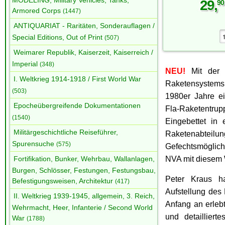
MODELING, Military Vehicles, Tanks,
29
,
90
Armored Corps
(1447)
ANTIQUARIAT - Raritäten, Sonderauflagen /
Special Editions, Out of Print
(507)
Weimarer Republik, Kaiserzeit, Kaiserreich /
Imperial
(348)
NEU!
Mit der E
I. Weltkrieg 1914-1918 / First World War
Raketensystem
(503)
1980er Jahre e
Epocheübergreifende Dokumentationen
Fla-Raketentr
(1540)
Eingebettet in 
Militärgeschichtliche Reiseführer,
Raketenabtei
Spurensuche
(575)
Gefechtsmöglic
NVA mit diesem 
Fortifikation, Bunker, Wehrbau, Wallanlagen,
Burgen, Schlösser, Festungen, Festungsbau,
Peter Kraus ha
Befestigungsweisen, Architektur
(417)
Aufstellung de
II. Weltkrieg 1939-1945, allgemein, 3. Reich,
Anfang an erlebt
Wehrmacht, Heer, Infanterie / Second World
und detaillierte
War
(1788)