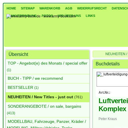
HOME
SITEMAP
WARENKORB
AGB
WIDERRUFSRECHT
DATENSC
BANKVERBINDUNG
FOTOS
WIR ÜBER UNS
LINKS
Übersicht
NEUHEITEN / Ne
Luftverteidigung de
TOP - Angebot(e) des Monats / special offer
Buchdetails
(1)
BUCH - TIPP / we recommend
BESTSELLER
(1)
Art.Nr.:
NEUHEITEN / New Titles - just out
(761)
Luftverte
SONDERANGEBOTE / on sale, bargains
Komplex 
(413)
Peter Kraus
MODELLBAU, Fahrzeuge, Panzer, Kräder /