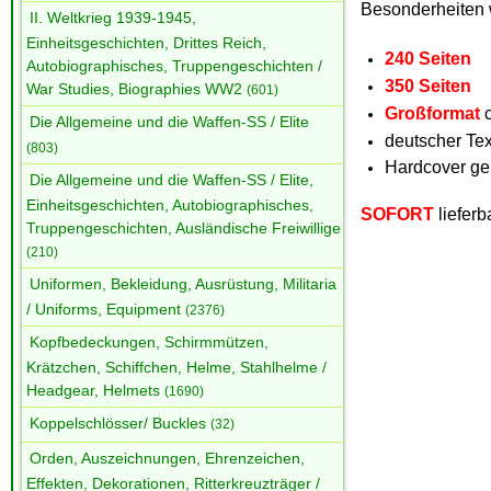
Besonderheiten 
II. Weltkrieg 1939-1945,
Einheitsgeschichten, Drittes Reich,
240 Seiten
Autobiographisches, Truppengeschichten /
350 Seiten
War Studies, Biographies WW2
(601)
Großformat
c
Die Allgemeine und die Waffen-SS / Elite
deutscher Tex
(803)
Hardcover g
Die Allgemeine und die Waffen-SS / Elite,
Einheitsgeschichten, Autobiographisches,
SOFORT
lieferb
Truppengeschichten, Ausländische Freiwillige
(210)
Uniformen, Bekleidung, Ausrüstung, Militaria
/ Uniforms, Equipment
(2376)
Kopfbedeckungen, Schirmmützen,
Krätzchen, Schiffchen, Helme, Stahlhelme /
Headgear, Helmets
(1690)
Koppelschlösser/ Buckles
(32)
Orden, Auszeichnungen, Ehrenzeichen,
Effekten, Dekorationen, Ritterkreuzträger /