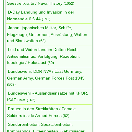
Seestreitkräfte / Naval History
(1052)
D-Day Landung und Invasion in der
Normandie 6.6.44
(191)
Japan, japanisches Militär, Schiffe,
Flugzeuge, Uniformen, Ausrüstung, Waffen
und Blankwaffen
(63)
Leid und Widerstand im Dritten Reich,
Antisemitismus, Verfolgung, Rezeption,
Ideologie / Holocaust
(80)
Bundeswehr, DDR NVA / East Germany,
German Army, German Forces Post 1945
(508)
Bundeswehr - Auslandseinsätze mit KFOR,
ISAF usw.
(162)
Frauen in den Streitkräften / Female
Soldiers inside Armed Forces
(82)
Sondereinheiten, Spezialeinheiten,
Kommandos, Eliteeinheiten, Gebirgsjäger,