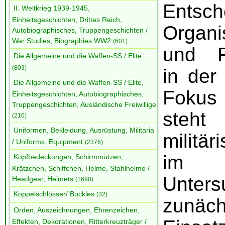
Entsch
II. Weltkrieg 1939-1945,
Einheitsgeschichten, Drittes Reich,
Organi
Autobiographisches, Truppengeschichten /
War Studies, Biographies WW2
(601)
und F
Die Allgemeine und die Waffen-SS / Elite
(803)
in der
Die Allgemeine und die Waffen-SS / Elite,
Fokus
Einheitsgeschichten, Autobiographisches,
Truppengeschichten, Ausländische Freiwillige
steht
(210)
Uniformen, Bekleidung, Ausrüstung, Militaria
militä
/ Uniforms, Equipment
(2376)
im Int
Kopfbedeckungen, Schirmmützen,
Krätzchen, Schiffchen, Helme, Stahlhelme /
Unters
Headgear, Helmets
(1690)
Koppelschlösser/ Buckles
(32)
zunäch
Orden, Auszeichnungen, Ehrenzeichen,
Effekten, Dekorationen, Ritterkreuzträger /