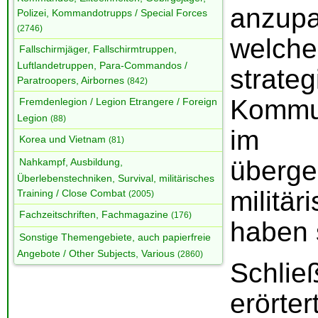
anzup
Polizei, Kommandotrupps / Special Forces
(2746)
welche
Fallschirmjäger, Fallschirmtruppen,
Luftlandetruppen, Para-Commandos /
strate
Paratroopers, Airbornes
(842)
Kommun
Fremdenlegion / Legion Etrangere / Foreign
Legion
(88)
im
Korea und Vietnam
(81)
überge
Nahkampf, Ausbildung,
Überlebenstechniken, Survival, militärisches
militä
Training / Close Combat
(2005)
Fachzeitschriften, Fachmagazine
(176)
haben s
Sonstige Themengebiete, auch papierfreie
Angebote / Other Subjects, Various
(2860)
Schl
erör