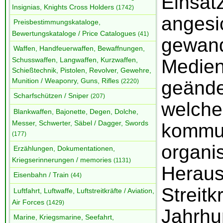
Einsatz
Insignias, Knights Cross Holders
(1742)
angesic
Preisbestimmungskataloge,
Bewertungskataloge / Price Catalogues
(41)
gewand
Waffen, Handfeuerwaffen, Bewaffnungen,
Medien
Schusswaffen, Langwaffen, Kurzwaffen,
Schießtechnik, Pistolen, Revolver, Gewehre,
Munition / Weaponry, Guns, Rifles
geänd
(2220)
Scharfschützen / Sniper
(207)
welch
Blankwaffen, Bajonette, Degen, Dolche,
Messer, Schwerter, Säbel / Dagger, Swords
kommu
(177)
organi
Erzählungen, Dokumentationen,
Kriegserinnerungen / memories
(1131)
Heraus
Eisenbahn / Train
(44)
Strei
Luftfahrt, Luftwaffe, Luftstreitkräfte / Aviation,
Air Forces
(1429)
Jahrhu
Marine, Kriegsmarine, Seefahrt,