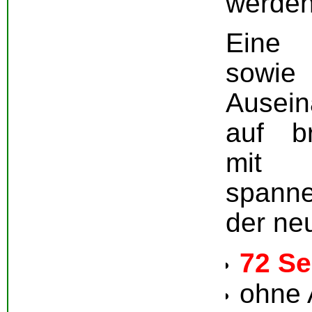
werden 
Eine 
sowie
Ausei
auf br
mi
spann
der neu
72 Se
ohne