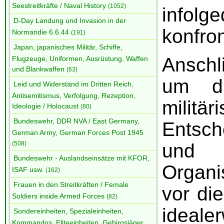
Seestreitkräfte / Naval History
(1052)
infolg
D-Day Landung und Invasion in der
konfron
Normandie 6.6.44
(191)
Japan, japanisches Militär, Schiffe,
Ansch
Flugzeuge, Uniformen, Ausrüstung, Waffen
und Blankwaffen
(63)
um di
Leid und Widerstand im Dritten Reich,
Antisemitismus, Verfolgung, Rezeption,
militär
Ideologie / Holocaust
(80)
Bundeswehr, DDR NVA / East Germany,
Entsch
German Army, German Forces Post 1945
(508)
und
Bundeswehr - Auslandseinsätze mit KFOR,
Organi
ISAF usw.
(162)
Frauen in den Streitkräften / Female
vor di
Soldiers inside Armed Forces
(82)
ideale
Sondereinheiten, Spezialeinheiten,
Kommandos, Eliteeinheiten, Gebirgsjäger,