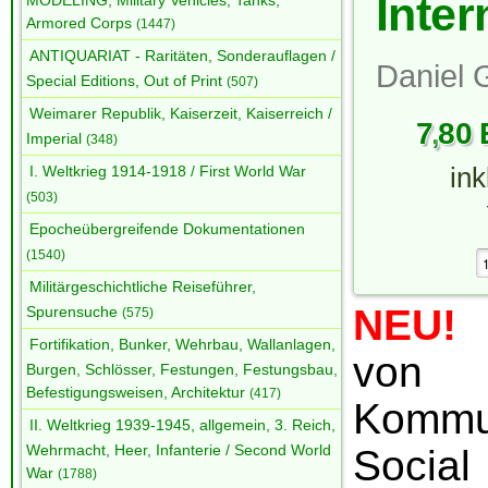
Inter
MODELING, Military Vehicles, Tanks,
Armored Corps
(1447)
ANTIQUARIAT - Raritäten, Sonderauflagen /
Daniel 
Special Editions, Out of Print
(507)
Weimarer Republik, Kaiserzeit, Kaiserreich /
7
,
80
Imperial
(348)
I. Weltkrieg 1914-1918 / First World War
in
(503)
Epocheübergreifende Dokumentationen
(1540)
Militärgeschichtliche Reiseführer,
NEU!
D
Spurensuche
(575)
Fortifikation, Bunker, Wehrbau, Wallanlagen,
von S
Burgen, Schlösser, Festungen, Festungsbau,
Befestigungsweisen, Architektur
(417)
Kommu
II. Weltkrieg 1939-1945, allgemein, 3. Reich,
Wehrmacht, Heer, Infanterie / Second World
Soci
War
(1788)