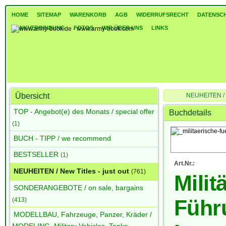
HOME
SITEMAP
WARENKORB
AGB
WIDERRUFSRECHT
DATENSC
BANKVERBINDUNG
FOTOS
WIR ÜBER UNS
LINKS
Übersicht
NEUHEITEN / Ne
Militärische Führung i
TOP - Angebot(e) des Monats / special offer
Buchdetails
(1)
BUCH - TIPP / we recommend
BESTSELLER
(1)
Art.Nr.:
NEUHEITEN / New Titles - just out
(761)
Milit
SONDERANGEBOTE / on sale, bargains
Führ
(413)
MODELLBAU, Fahrzeuge, Panzer, Kräder /