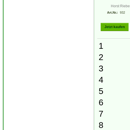
Horst Riebe
Art.Nr.:
932
Jetzt kaufen
1
2
3
4
5
6
7
8