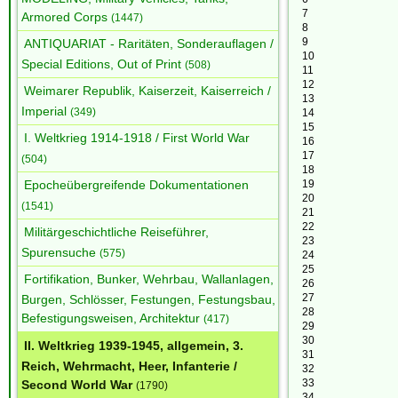
7
Armored Corps
(1447)
8
9
ANTIQUARIAT - Raritäten, Sonderauflagen /
10
Special Editions, Out of Print
(508)
11
12
Weimarer Republik, Kaiserzeit, Kaiserreich /
13
Imperial
(349)
14
15
I. Weltkrieg 1914-1918 / First World War
16
17
(504)
18
Epocheübergreifende Dokumentationen
19
20
(1541)
21
22
Militärgeschichtliche Reiseführer,
23
Spurensuche
(575)
24
25
Fortifikation, Bunker, Wehrbau, Wallanlagen,
26
27
Burgen, Schlösser, Festungen, Festungsbau,
28
Befestigungsweisen, Architektur
(417)
29
30
II. Weltkrieg 1939-1945, allgemein, 3.
31
Reich, Wehrmacht, Heer, Infanterie /
32
33
Second World War
(1790)
34