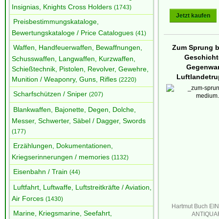
Insignias, Knights Cross Holders
(1743)
Jetzt kaufen
Preisbestimmungskataloge,
Bewertungskataloge / Price Catalogues
(41)
Waffen, Handfeuerwaffen, Bewaffnungen,
Zum Sprung be
Geschicht
Schusswaffen, Langwaffen, Kurzwaffen,
Gegenwar
Schießtechnik, Pistolen, Revolver, Gewehre,
Luftlandetrup
Munition / Weaponry, Guns, Rifles
(2220)
Scharfschützen / Sniper
(207)
Blankwaffen, Bajonette, Degen, Dolche,
Messer, Schwerter, Säbel / Dagger, Swords
(177)
Erzählungen, Dokumentationen,
Kriegserinnerungen / memories
(1132)
Eisenbahn / Train
(44)
Luftfahrt, Luftwaffe, Luftstreitkräfte / Aviation,
Air Forces
(1430)
Hartmut Buch E
Marine, Kriegsmarine, Seefahrt,
ANTIQUA