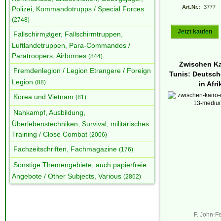
Art.Nr.:
3777
Polizei, Kommandotrupps / Special Forces
(2748)
Jetzt kaufen
Fallschirmjäger, Fallschirmtruppen,
Luftlandetruppen, Para-Commandos /
Paratroopers, Airbornes
(844)
Zwischen Ka
Fremdenlegion / Legion Etrangere / Foreign
Tunis: Deutsch
Legion
(88)
in Afri
Korea und Vietnam
(81)
Nahkampf, Ausbildung,
Überlebenstechniken, Survival, militärisches
Training / Close Combat
(2006)
Fachzeitschriften, Fachmagazine
(176)
Sonstige Themengebiete, auch papierfreie
Angebote / Other Subjects, Various
(2862)
F. John-Fe