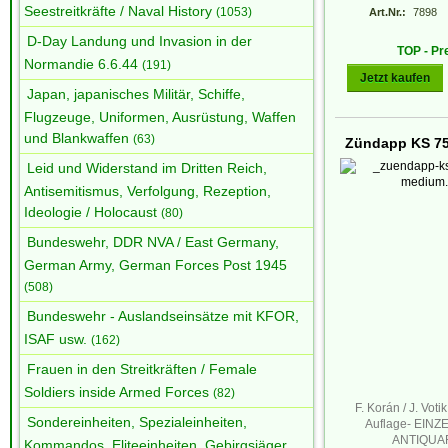
Seestreitkräfte / Naval History
(1053)
Art.Nr.:
7898
D-Day Landung und Invasion in der
TOP - Pr
Normandie 6.6.44
(191)
Jetzt kaufen
Japan, japanisches Militär, Schiffe,
Flugzeuge, Uniformen, Ausrüstung, Waffen
und Blankwaffen
(63)
Zündapp KS 750
Leid und Widerstand im Dritten Reich,
Antisemitismus, Verfolgung, Rezeption,
Ideologie / Holocaust
(80)
Bundeswehr, DDR NVA / East Germany,
German Army, German Forces Post 1945
(508)
Bundeswehr - Auslandseinsätze mit KFOR,
ISAF usw.
(162)
Frauen in den Streitkräften / Female
Soldiers inside Armed Forces
(82)
F. Korán / J. Voti
Sondereinheiten, Spezialeinheiten,
Auflage- EIN
ANTIQUA
Kommandos, Eliteeinheiten, Gebirgsjäger,