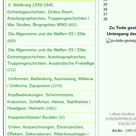
II. Weltkrieg 1939-1945,
35
36
Einheitsgeschichten, Drittes Reich,
37
Autobiographisches, Truppengeschichten /
38
War Studies, Biographies WW2
(602)
Zu Tode gesi
Die Allgemeine und die Waffen-SS / Elite
Untergang de
(805)
Die Allgemeine und die Waffen-SS / Elite,
Einheitsgeschichten, Autobiographisches,
Truppengeschichten, Ausländische Freiwillige
(211)
Uniformen, Bekleidung, Ausrüstung, Militaria
/ Uniforms, Equipment
(2378)
Kopfbedeckungen, Schirmmützen,
Krätzchen, Schiffchen, Helme, Stahlhelme /
Headgear, Helmets
(1691)
Lothar-Günther
Koppelschlösser/ Buckles
(32)
SONDERPREIS A
EINZELS
Orden, Auszeichnungen, Ehrenzeichen,
Art.Nr.:
2355 S
Effekten, Dekorationen, Ritterkreuzträger /