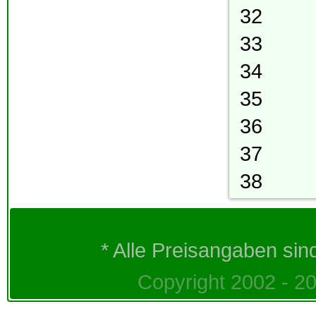
32
33
34
35
36
37
38
* Alle Preisangaben sin
Copyright 2002 - 20