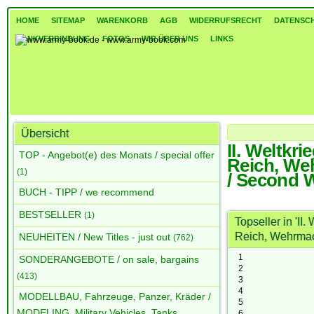
HOME
SITEMAP
WARENKORB
AGB
WIDERRUFSRECHT
DATENSC
BANKVERBINDUNG
FOTOS
WIR ÜBER UNS
LINKS
Übersicht
II. Weltkri
II. Weltkrieg 1939-19
TOP - Angebot(e) des Monats / special offer
Reich, Weh
(1)
/ Second 
BUCH - TIPP / we recommend
BESTSELLER
(1)
Topseller in 'II
Reich, Wehrmach
NEUHEITEN / New Titles - just out
(762)
1
SONDERANGEBOTE / on sale, bargains
2
(413)
3
4
MODELLBAU, Fahrzeuge, Panzer, Kräder /
5
MODELING, Military Vehicles, Tanks,
6